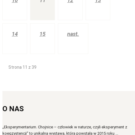
10
11
12
13
14
15
nast.
Strona 11 z 39
O NAS
„Eksperymentarium. Chojnice – człowiek w naturze, czyli eksperyment z
koegzystencji” to unikalna wystawa, która powstała w 2015 roku ...