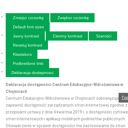
Zmiejsz czcionkę
Zwiększ czcionkę
Default font sizes
Jasny kontrast
Ciemny kontrast
Szarości
Resetuj kontrast
Klawiatura
Podkreślone linki
Deklaracja dostepnosci
Deklaracja dostępności Centrum Edukacyjno-Wdrożeniowe w
Chojnicach
To
Centrum Edukacyjno-Wdrożeniowe w Chojnicach zobowiązuje się
zapewnić dostępność zarządzanych stron internetowej zgodnie z
przepisami ustawy z dnia 4 kwietnia 2019 r. o dostępności cyfrowe
stron internetowych i aplikacji mobilnych podmiotów publicznych.
Oświadczenie w sprawie dostępności ma zastosowanie do stron