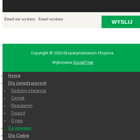
Email nie wyslany
Email wyslany
Copyright © 2026 Eksperymentarium Chojnice.
Wykonanie
SocialTree
Home
Dla zwiedzających
Godziny otwarcia
Cennik
Regulamin
Dojazd
O nas
Co nowego
Dla Ciebie