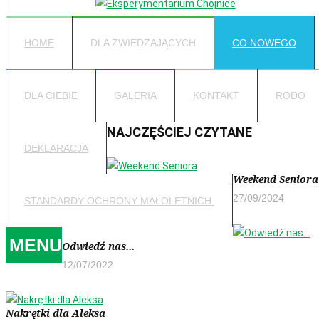
HOME
DLA ZWIEDZAJĄCYCH
CO NOWEGO
DLA CIEBIE
GALERIA
KONTAKT
RODO
NAJCZĘŚCIEJ CZYTANE
DEKLARACJA
Weekend Seniora
27/09/2024
STANDARDY OCHRONY MAŁOLETNICH
MENU
Odwiedź nas...
12/07/2022
Nakrętki dla Aleksa