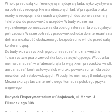
W holu przed salą konferencyjną znajduje się lada, wykorzystywan
na potrzeby recepcji. Nie ma obniżonych lad. W przypadku braku
osoby w recepcji na drzwiach wejściowych dostępne są numery
telefonów do pracowników urzędów. W budynku nie ma
wydzielonego pomieszczenia dla obsługi interesanta o specjalnyc
potrzebach. W razie potrzeby pracownik schodzi do interesanta n
dół i ma możliwość obsłużenia go bezpośrednio w holu przed salą
konferencyjną.
Do budynku i wszystkich jego pomieszczeń można wejść w
towarzystwie psa przewodnika lub psa asystującego. W budynku
nie ma oznaczeń w alfabecie brajla (z wyjątkiem przycisków wind),
ani oznaczeń kontrastowych lub w druku powiększonym dla osób
niewidomych i słabowidzących. W budynku nie ma pętli indukcyjnej.
Można skorzystać z internetowego tłumacza polskiego języka
migowego.
Budynek Eksperymentarium w Chojnicach, ul. Marsz. J.
Piłsudskiego 30b