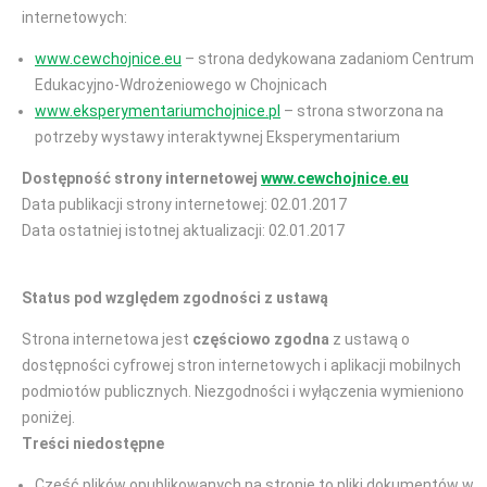
internetowych:
www.cewchojnice.eu
– strona dedykowana zadaniom Centrum
Edukacyjno-Wdrożeniowego w Chojnicach
www.eksperymentariumchojnice.pl
– strona stworzona na
potrzeby wystawy interaktywnej Eksperymentarium
Dostępność strony internetowej
www.cewchojnice.eu
Data publikacji strony internetowej: 02.01.2017
Data ostatniej istotnej aktualizacji: 02.01.2017
Status pod względem zgodności z ustawą
Strona internetowa jest
częściowo zgodna
z ustawą o
dostępności cyfrowej stron internetowych i aplikacji mobilnych
podmiotów publicznych. Niezgodności i wyłączenia wymieniono
poniżej.
Treści niedostępne
Część plików opublikowanych na stronie to pliki dokumentów w