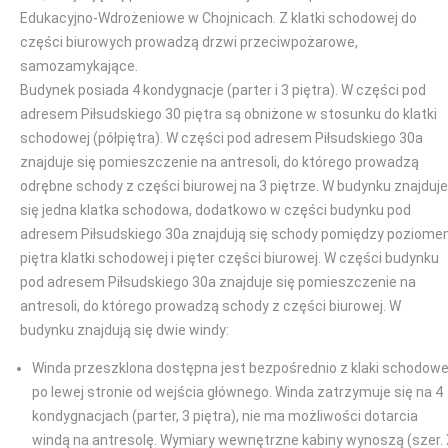
Edukacyjno-Wdrożeniowe w Chojnicach. Z klatki schodowej do
części biurowych prowadzą drzwi przeciwpożarowe,
samozamykające.
Budynek posiada 4 kondygnacje (parter i 3 piętra). W części pod
adresem Piłsudskiego 30 piętra są obniżone w stosunku do klatki
schodowej (półpiętra). W części pod adresem Piłsudskiego 30a
znajduje się pomieszczenie na antresoli, do którego prowadzą
odrębne schody z części biurowej na 3 piętrze. W budynku znajduje
się jedna klatka schodowa, dodatkowo w części budynku pod
adresem Piłsudskiego 30a znajdują się schody pomiędzy poziom
piętra klatki schodowej i pięter części biurowej. W części budynku
pod adresem Piłsudskiego 30a znajduje się pomieszczenie na
antresoli, do którego prowadzą schody z części biurowej. W
budynku znajdują się dwie windy:
Winda przeszklona dostępna jest bezpośrednio z klaki schodowe
po lewej stronie od wejścia głównego. Winda zatrzymuje się na 4
kondygnacjach (parter, 3 piętra), nie ma możliwości dotarcia
windą na antresolę. Wymiary wewnętrzne kabiny wynoszą (szer.