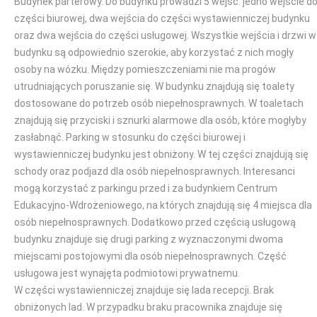
Budynek parterowy. Do budynku prowadzi 5 wejść: jedno wejście d
części biurowej, dwa wejścia do części wystawienniczej budynku
oraz dwa wejścia do części usługowej. Wszystkie wejścia i drzwi w
budynku są odpowiednio szerokie, aby korzystać z nich mogły
osoby na wózku. Między pomieszczeniami nie ma progów
utrudniających poruszanie się. W budynku znajdują się toalety
dostosowane do potrzeb osób niepełnosprawnych. W toaletach
znajdują się przyciski i sznurki alarmowe dla osób, które mogłyby
zasłabnąć. Parking w stosunku do części biurowej i
wystawienniczej budynku jest obniżony. W tej części znajdują się
schody oraz podjazd dla osób niepełnosprawnych. Interesanci
mogą korzystać z parkingu przed i za budynkiem Centrum
Edukacyjno-Wdrożeniowego, na których znajdują się 4 miejsca dla
osób niepełnosprawnych. Dodatkowo przed częścią usługową
budynku znajduje się drugi parking z wyznaczonymi dwoma
miejscami postojowymi dla osób niepełnosprawnych. Część
usługowa jest wynajęta podmiotowi prywatnemu.
W części wystawienniczej znajduje się lada recepcji. Brak
obniżonych lad. W przypadku braku pracownika znajduje się