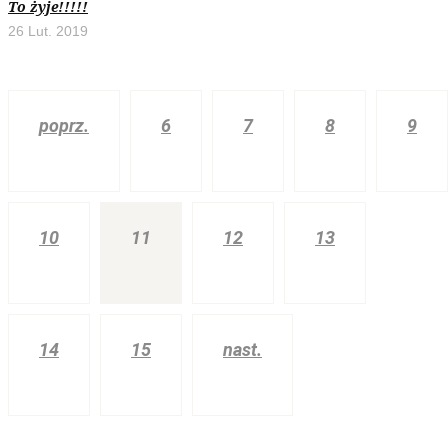
To żyje!!!!!
26 Lut. 2019
poprz.
6
7
8
9
10
11
12
13
14
15
nast.