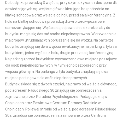
Do budynku prowadzą 3 wejścia, przy czym używane i dostępne dl
odwiedzających są: wejście główne kierujące bezpośrednio na
klatkę schodową oraz wejście do holu przed salą konferencyjną. Z
holu na klatkę schodową prowadzą drzwi przeciwpożarowe,
samozamykające się. Wejścia są odpowiednio szerokie, aby do
budynku mogła się dostać osoba niepełnosprawna. W drzwiach nie
ma progów utrudniających poruszanie się na wózku. Na parterze
budynku znajdują się dwa wyjścia ewakuacyjne na parking z tyłu za
budynkiem, jedno wyjście z holu, drugie przez salę konferencyjną.
Na parkingu przed budynkiem wyznaczono dwa miejsca postojowe
dla osób niepełnosprawnych, w tym jedno bezpośrednio przy
wejściu głównym. Na parkingu z tyłu budynku znajdują się dwa
miejsca parkingowe dla osób niepełnosprawnych.
Budynek składa się z dwóch części, na prawo od wejścia głównego
pod adresem Piłsudskiego 30 znajdują się pomieszczenia
zajmowane przez Poradnię Psychologiczno-Pedagogiczną w
Chojnicach oraz Powiatowe Centrum Pomocy Rodzinie w
Chojnicach. Po lewej stronie od wejścia, pod adresem Piłsudskiego
30a, znajdują się pomieszczenia zajmowane przez Centrum