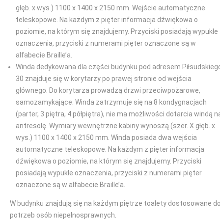
głęb. x wys.) 1100 x 1400 x 2150 mm. Wejście automatyczne
teleskopowe. Na każdym z pięter informacja dźwiękowa o
poziomie, na którym się znajdujemy. Przyciski posiadają wypukłe
oznaczenia, przyciski z numerami pięter oznaczone są w
alfabecie Braille’a.
Winda dedykowana dla części budynku pod adresem Piłsudskieg
30 znajduje się w korytarzy po prawej stronie od wejścia
głównego. Do korytarza prowadzą drzwi przeciwpożarowe,
samozamykające. Winda zatrzymuje się na 8 kondygnacjach
(parter, 3 piętra, 4 półpiętra), nie ma możliwości dotarcia windą n
antresolę. Wymiary wewnętrzne kabiny wynoszą (szer. X głęb. x
wys.) 1100 x 1400 x 2150 mm. Winda posiada dwa wejścia
automatyczne teleskopowe. Na każdym z pięter informacja
dźwiękowa o poziomie, na którym się znajdujemy. Przyciski
posiadają wypukłe oznaczenia, przyciski z numerami pięter
oznaczone są w alfabecie Braille’a.
W budynku znajdują się na każdym piętrze toalety dostosowane d
potrzeb osób niepełnosprawnych.