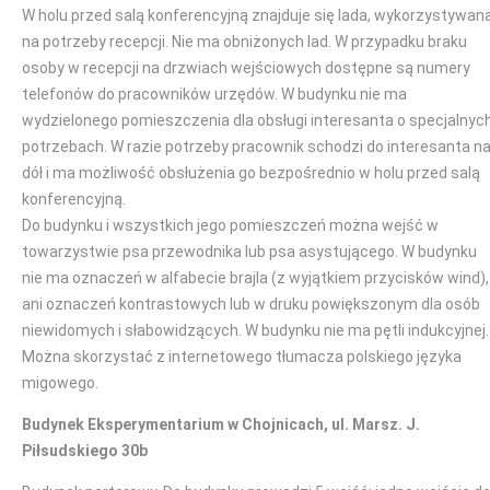
W holu przed salą konferencyjną znajduje się lada, wykorzystywan
na potrzeby recepcji. Nie ma obniżonych lad. W przypadku braku
osoby w recepcji na drzwiach wejściowych dostępne są numery
telefonów do pracowników urzędów. W budynku nie ma
wydzielonego pomieszczenia dla obsługi interesanta o specjalnyc
potrzebach. W razie potrzeby pracownik schodzi do interesanta n
dół i ma możliwość obsłużenia go bezpośrednio w holu przed salą
konferencyjną.
Do budynku i wszystkich jego pomieszczeń można wejść w
towarzystwie psa przewodnika lub psa asystującego. W budynku
nie ma oznaczeń w alfabecie brajla (z wyjątkiem przycisków wind),
ani oznaczeń kontrastowych lub w druku powiększonym dla osób
niewidomych i słabowidzących. W budynku nie ma pętli indukcyjnej.
Można skorzystać z internetowego tłumacza polskiego języka
migowego.
Budynek Eksperymentarium w Chojnicach, ul. Marsz. J.
Piłsudskiego 30b