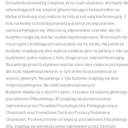
Do budynku prowadzą 3 wejścia, przy czym używane i dostępne dl
odwiedzających są: wejście główne kierujące bezpośrednio na
klatkę schodową oraz wejście do holu przed salą konferencyjną. Z
holu na klatkę schodową prowadzą drzwi przeciwpożarowe,
samozamykające się. Wejścia są odpowiednio szerokie, aby do
budynku mogła się dostać osoba niepełnosprawna. W drzwiach nie
ma progów utrudniających poruszanie się na wózku. Na parterze
budynku znajdują się dwa wyjścia ewakuacyjne na parking z tyłu za
budynkiem, jedno wyjście z holu, drugie przez salę konferencyjną.
Na parkingu przed budynkiem wyznaczono dwa miejsca postojowe
dla osób niepełnosprawnych, w tym jedno bezpośrednio przy
wejściu głównym. Na parkingu z tyłu budynku znajdują się dwa
miejsca parkingowe dla osób niepełnosprawnych.
Budynek składa się z dwóch części, na prawo od wejścia głównego
pod adresem Piłsudskiego 30 znajdują się pomieszczenia
zajmowane przez Poradnię Psychologiczno-Pedagogiczną w
Chojnicach oraz Powiatowe Centrum Pomocy Rodzinie w
Chojnicach. Po lewej stronie od wejścia, pod adresem Piłsudskiego
30a, znajdują się pomieszczenia zajmowane przez Centrum