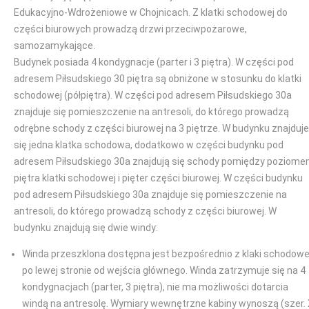
Edukacyjno-Wdrożeniowe w Chojnicach. Z klatki schodowej do
części biurowych prowadzą drzwi przeciwpożarowe,
samozamykające.
Budynek posiada 4 kondygnacje (parter i 3 piętra). W części pod
adresem Piłsudskiego 30 piętra są obniżone w stosunku do klatki
schodowej (półpiętra). W części pod adresem Piłsudskiego 30a
znajduje się pomieszczenie na antresoli, do którego prowadzą
odrębne schody z części biurowej na 3 piętrze. W budynku znajduje
się jedna klatka schodowa, dodatkowo w części budynku pod
adresem Piłsudskiego 30a znajdują się schody pomiędzy poziom
piętra klatki schodowej i pięter części biurowej. W części budynku
pod adresem Piłsudskiego 30a znajduje się pomieszczenie na
antresoli, do którego prowadzą schody z części biurowej. W
budynku znajdują się dwie windy:
Winda przeszklona dostępna jest bezpośrednio z klaki schodowe
po lewej stronie od wejścia głównego. Winda zatrzymuje się na 4
kondygnacjach (parter, 3 piętra), nie ma możliwości dotarcia
windą na antresolę. Wymiary wewnętrzne kabiny wynoszą (szer.