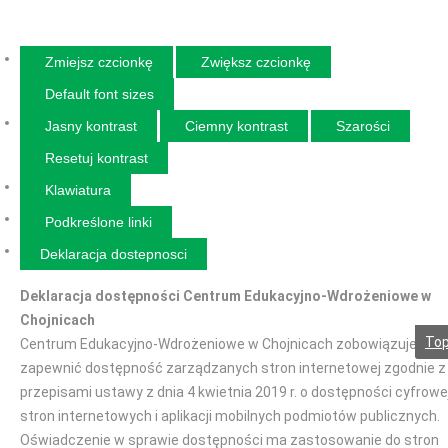
Zmiejsz czcionkę
Zwiększ czcionkę
Default font sizes
Jasny kontrast
Ciemny kontrast
Szarości
Resetuj kontrast
Klawiatura
Podkreślone linki
Deklaracja dostepnosci
Deklaracja dostępności Centrum Edukacyjno-Wdrożeniowe w
Chojnicach
To
Centrum Edukacyjno-Wdrożeniowe w Chojnicach zobowiązuje się
zapewnić dostępność zarządzanych stron internetowej zgodnie z
przepisami ustawy z dnia 4 kwietnia 2019 r. o dostępności cyfrowe
stron internetowych i aplikacji mobilnych podmiotów publicznych.
Oświadczenie w sprawie dostępności ma zastosowanie do stron