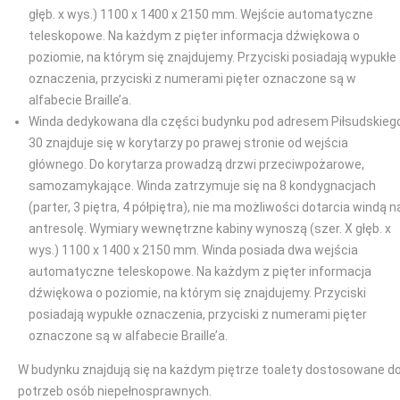
głęb. x wys.) 1100 x 1400 x 2150 mm. Wejście automatyczne
teleskopowe. Na każdym z pięter informacja dźwiękowa o
poziomie, na którym się znajdujemy. Przyciski posiadają wypukłe
oznaczenia, przyciski z numerami pięter oznaczone są w
alfabecie Braille’a.
Winda dedykowana dla części budynku pod adresem Piłsudskieg
30 znajduje się w korytarzy po prawej stronie od wejścia
głównego. Do korytarza prowadzą drzwi przeciwpożarowe,
samozamykające. Winda zatrzymuje się na 8 kondygnacjach
(parter, 3 piętra, 4 półpiętra), nie ma możliwości dotarcia windą n
antresolę. Wymiary wewnętrzne kabiny wynoszą (szer. X głęb. x
wys.) 1100 x 1400 x 2150 mm. Winda posiada dwa wejścia
automatyczne teleskopowe. Na każdym z pięter informacja
dźwiękowa o poziomie, na którym się znajdujemy. Przyciski
posiadają wypukłe oznaczenia, przyciski z numerami pięter
oznaczone są w alfabecie Braille’a.
W budynku znajdują się na każdym piętrze toalety dostosowane d
potrzeb osób niepełnosprawnych.