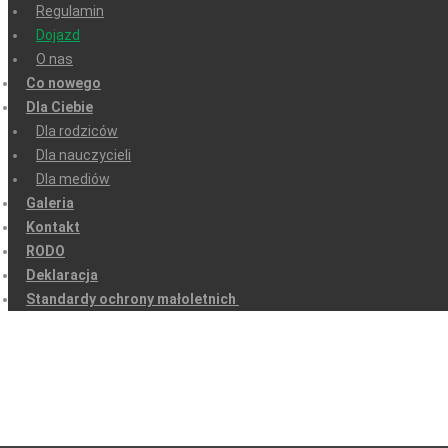
Regulamin
Dojazd
O nas
Co nowego
Dla Ciebie
Dla rodziców
Dla nauczycieli
Dla mediów
Galeria
Kontakt
RODO
Deklaracja
Standardy ochrony małoletnich