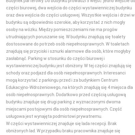
Budynek parterowy. Do budynku prowadzi 5 wejść: jedno wejście d
części biurowej, dwa wejścia do części wystawienniczej budynku
oraz dwa wejścia do części usługowej. Wszystkie wejścia i drzwi w
budynku są odpowiednio szerokie, aby korzystać z nich mogły
osoby na wózku. Między pomieszczeniami nie ma progów
utrudniających poruszanie się. W budynku znajdują się toalety
dostosowane do potrzeb osób niepełnosprawnych. W toaletach
znajdują się przyciski i sznurki alarmowe dla osób, które mogłyby
zasłabnąć. Parking w stosunku do części biurowej i
wystawienniczej budynku jest obniżony. W tej części znajdują się
schody oraz podjazd dla osób niepełnosprawnych. Interesanci
mogą korzystać z parkingu przed i za budynkiem Centrum
Edukacyjno-Wdrożeniowego, na których znajdują się 4 miejsca dla
osób niepełnosprawnych. Dodatkowo przed częścią usługową
budynku znajduje się drugi parking z wyznaczonymi dwoma
miejscami postojowymi dla osób niepełnosprawnych. Część
usługowa jest wynajęta podmiotowi prywatnemu.
W części wystawienniczej znajduje się lada recepcji. Brak
obniżonych lad. W przypadku braku pracownika znajduje się