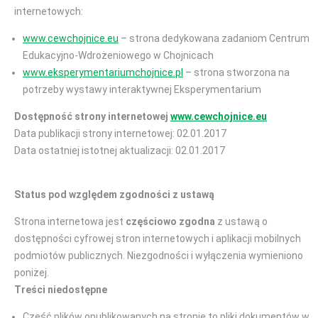
internetowych:
www.cewchojnice.eu
– strona dedykowana zadaniom Centrum
Edukacyjno-Wdrożeniowego w Chojnicach
www.eksperymentariumchojnice.pl
– strona stworzona na
potrzeby wystawy interaktywnej Eksperymentarium
Dostępność strony internetowej
www.cewchojnice.eu
Data publikacji strony internetowej: 02.01.2017
Data ostatniej istotnej aktualizacji: 02.01.2017
Status pod względem zgodności z ustawą
Strona internetowa jest
częściowo zgodna
z ustawą o
dostępności cyfrowej stron internetowych i aplikacji mobilnych
podmiotów publicznych. Niezgodności i wyłączenia wymieniono
poniżej.
Treści niedostępne
Część plików opublikowanych na stronie to pliki dokumentów w