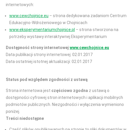
internetowych:
www.cewchojnice.eu
– strona dedykowana zadaniom Centrum
Edukacyjno-Wdrożeniowego w Chojnicach
www.eksperymentariumchojnice.pl
– strona stworzona na
potrzeby wystawy interaktywnej Eksperymentarium
Dostępność strony internetowej
www.cewchojnice.eu
Data publikacji strony internetowej: 02.01.2017
Data ostatniej istotnej aktualizacji: 02.01.2017
Status pod względem zgodności z ustawą
Strona internetowa jest
częściowo zgodna
z ustawą o
dostępności cyfrowej stron internetowych i aplikacji mobilnych
podmiotów publicznych. Niezgodności i wyłączenia wymieniono
poniżej.
Treści niedostępne
Część plików opublikowanych na stronie to pliki dokumentów w