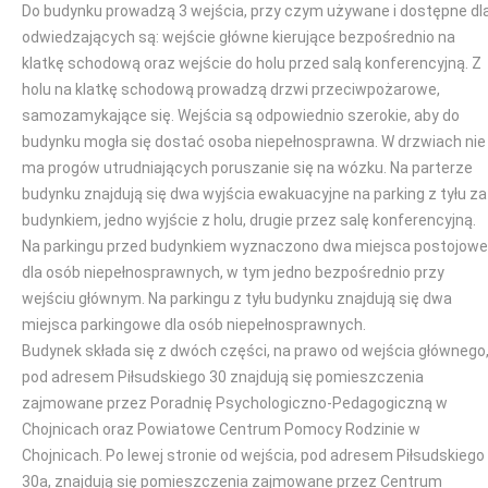
Do budynku prowadzą 3 wejścia, przy czym używane i dostępne dl
odwiedzających są: wejście główne kierujące bezpośrednio na
klatkę schodową oraz wejście do holu przed salą konferencyjną. Z
holu na klatkę schodową prowadzą drzwi przeciwpożarowe,
samozamykające się. Wejścia są odpowiednio szerokie, aby do
budynku mogła się dostać osoba niepełnosprawna. W drzwiach nie
ma progów utrudniających poruszanie się na wózku. Na parterze
budynku znajdują się dwa wyjścia ewakuacyjne na parking z tyłu za
budynkiem, jedno wyjście z holu, drugie przez salę konferencyjną.
Na parkingu przed budynkiem wyznaczono dwa miejsca postojowe
dla osób niepełnosprawnych, w tym jedno bezpośrednio przy
wejściu głównym. Na parkingu z tyłu budynku znajdują się dwa
miejsca parkingowe dla osób niepełnosprawnych.
Budynek składa się z dwóch części, na prawo od wejścia głównego
pod adresem Piłsudskiego 30 znajdują się pomieszczenia
zajmowane przez Poradnię Psychologiczno-Pedagogiczną w
Chojnicach oraz Powiatowe Centrum Pomocy Rodzinie w
Chojnicach. Po lewej stronie od wejścia, pod adresem Piłsudskiego
30a, znajdują się pomieszczenia zajmowane przez Centrum