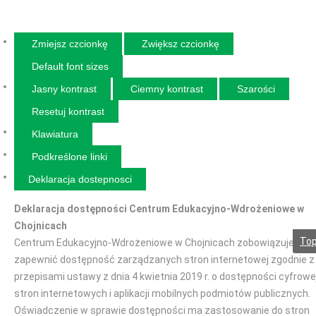
Zmiejsz czcionkę
Zwiększ czcionkę
Default font sizes
Jasny kontrast
Ciemny kontrast
Szarości
Resetuj kontrast
Klawiatura
Podkreślone linki
Deklaracja dostepnosci
Deklaracja dostępności Centrum Edukacyjno-Wdrożeniowe w
Chojnicach
To
Centrum Edukacyjno-Wdrożeniowe w Chojnicach zobowiązuje się
zapewnić dostępność zarządzanych stron internetowej zgodnie z
przepisami ustawy z dnia 4 kwietnia 2019 r. o dostępności cyfrowe
stron internetowych i aplikacji mobilnych podmiotów publicznych.
Oświadczenie w sprawie dostępności ma zastosowanie do stron