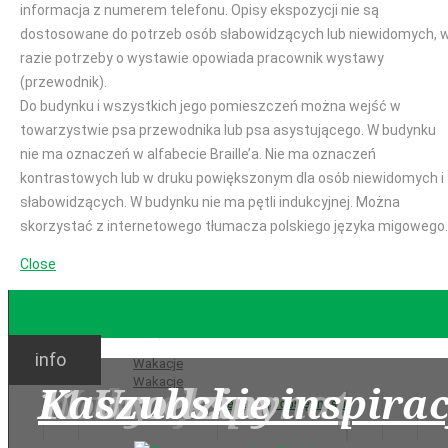
informacja z numerem telefonu. Opisy ekspozycji nie są
dostosowane do potrzeb osób słabowidzących lub niewidomych, 
razie potrzeby o wystawie opowiada pracownik wystawy
(przewodnik).
Do budynku i wszystkich jego pomieszczeń można wejść w
towarzystwie psa przewodnika lub psa asystującego. W budynku
nie ma oznaczeń w alfabecie Braille’a. Nie ma oznaczeń
kontrastowych lub w druku powiększonym dla osób niewidomych i
słabowidzących. W budynku nie ma pętli indukcyjnej. Można
skorzystać z internetowego tłumacza polskiego języka migowego.
Close
GODZINY OTWARCIA
info
Ważne:
Wakacje
Wakacje
Wakacje
Nowy eksponat
11 Urodziny
Kaszubskie inspirac
Deklaracja dostępności