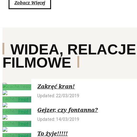
Zobacz Więcej
WIDEA, RELACJE
FILMOWE
Read
Zakręć kran!
more
Updated: 22/03/2019
Read
more
Gejzer, czy fontanna?
Read
more
Updated: 14/03/2019
Read
more
To żyje!!!!!
Read