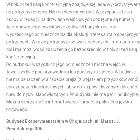
W holu przed salą konferencyjną znajduje się lada, wykorzystywan
na potrzeby recepcji. Nie ma obniżonych lad. W przypadku braku
osoby w recepcji na drzwiach wejściowych dostępne są numery
telefonów do pracowników urzędów. W budynku nie ma
wydzielonego pomieszczenia dla obsługi interesanta o specjalnyc
potrzebach. W razie potrzeby pracownik schodzi do interesanta n
dół i ma możliwość obsłużenia go bezpośrednio w holu przed salą
konferencyjną.
Do budynku i wszystkich jego pomieszczeń można wejść w
towarzystwie psa przewodnika lub psa asystującego. W budynku
nie ma oznaczeń w alfabecie brajla (z wyjątkiem przycisków wind),
ani oznaczeń kontrastowych lub w druku powiększonym dla osób
niewidomych i słabowidzących. W budynku nie ma pętli indukcyjnej.
Można skorzystać z internetowego tłumacza polskiego języka
migowego.
Budynek Eksperymentarium w Chojnicach, ul. Marsz. J.
Piłsudskiego 30b