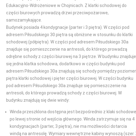
Edukacyjno-Wdrożeniowe w Chojnicach. Z klatki schodowej do
części biurowych prowadzą drzwi przeciwpożarowe,
samozamykające.
Budynek posiada 4 kondygnacje (parter i 3 piętra). W części pod
adresem Piłsudskiego 30 piętra są obniżone w stosunku do klatki
schodowej (półpiętra). W części pod adresem Piłsudskiego 30a
znajduje się pomieszczenie na antresoli, do którego prowadzą
odrębne schody z części biurowej na 3 piętrze. W budynku znajduje
się jedna klatka schodowa, dodatkowo w części budynku pod
adresem Piłsudskiego 30a znajdują się schody pomiędzy poziom
piętra klatki schodowej i pięter części biurowej. W części budynku
pod adresem Piłsudskiego 30a znajduje się pomieszczenie na
antresoli, do którego prowadzą schody z części biurowej. W
budynku znajdują się dwie windy:
Winda przeszklona dostępna jest bezpośrednio z klaki schodowe
po lewej stronie od wejścia głównego. Winda zatrzymuje się na 4
kondygnacjach (parter, 3 piętra), nie ma możliwości dotarcia
windą na antresolę. Wymiary wewnętrzne kabiny wynoszą (szer.