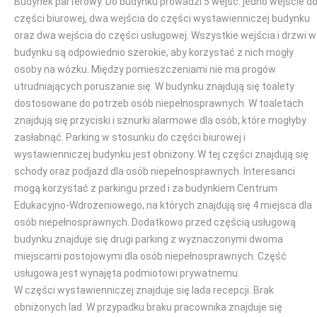
Budynek parterowy. Do budynku prowadzi 5 wejść: jedno wejście d
części biurowej, dwa wejścia do części wystawienniczej budynku
oraz dwa wejścia do części usługowej. Wszystkie wejścia i drzwi w
budynku są odpowiednio szerokie, aby korzystać z nich mogły
osoby na wózku. Między pomieszczeniami nie ma progów
utrudniających poruszanie się. W budynku znajdują się toalety
dostosowane do potrzeb osób niepełnosprawnych. W toaletach
znajdują się przyciski i sznurki alarmowe dla osób, które mogłyby
zasłabnąć. Parking w stosunku do części biurowej i
wystawienniczej budynku jest obniżony. W tej części znajdują się
schody oraz podjazd dla osób niepełnosprawnych. Interesanci
mogą korzystać z parkingu przed i za budynkiem Centrum
Edukacyjno-Wdrożeniowego, na których znajdują się 4 miejsca dla
osób niepełnosprawnych. Dodatkowo przed częścią usługową
budynku znajduje się drugi parking z wyznaczonymi dwoma
miejscami postojowymi dla osób niepełnosprawnych. Część
usługowa jest wynajęta podmiotowi prywatnemu.
W części wystawienniczej znajduje się lada recepcji. Brak
obniżonych lad. W przypadku braku pracownika znajduje się