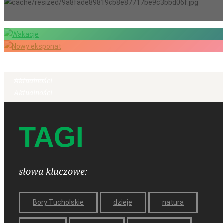
Wakacje
Nowy eksponat
Aktualności
Aktualności
TAGI
słowa kluczowe:
Bory Tucholskie
dzieje
natura