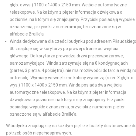
głęb. x wys.) 1100 x 1400 x 2150 mm. Wejście automatyczne
teleskopowe. Na każdym z pięter informacja dźwiękowa o
poziomie, na którym się znajdujemy. Przyciski posiadają wypukłe
oznaczenia, przyciski z numerami pięter oznaczone są w
alfabecie Braille’a.
Winda dedykowana dla części budynku pod adresem Piłsudskieg
30 znajduje się w korytarzy po prawej stronie od wejścia
głównego. Do korytarza prowadzą drzwi przeciwpożarowe,
samozamykające. Winda zatrzymuje się na 8 kondygnacjach
(parter, 3 piętra, 4 półpiętra), nie ma możliwości dotarcia windą n
antresolę. Wymiary wewnętrzne kabiny wynoszą (szer. X głęb. x
wys.) 1100 x 1400 x 2150 mm. Winda posiada dwa wejścia
automatyczne teleskopowe. Na każdym z pięter informacja
dźwiękowa o poziomie, na którym się znajdujemy. Przyciski
posiadają wypukłe oznaczenia, przyciski z numerami pięter
oznaczone są w alfabecie Braille’a.
W budynku znajdują się na każdym piętrze toalety dostosowane d
potrzeb osób niepełnosprawnych.