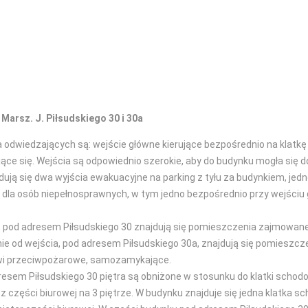
arsz. J. Piłsudskiego 30 i 30a
odwiedzających są: wejście główne kierujące bezpośrednio na klatkę 
e się. Wejścia są odpowiednio szerokie, aby do budynku mogła się 
ują się dwa wyjścia ewakuacyjne na parking z tyłu za budynkiem, jedno
la osób niepełnosprawnych, w tym jedno bezpośrednio przy wejściu g
o, pod adresem Piłsudskiego 30 znajdują się pomieszczenia zajmowa
nie od wejścia, pod adresem Piłsudskiego 30a, znajdują się pomies
rzwi przeciwpożarowe, samozamykające.
dresem Piłsudskiego 30 piętra są obniżone w stosunku do klatki schodo
z części biurowej na 3 piętrze. W budynku znajduje się jedna klatka