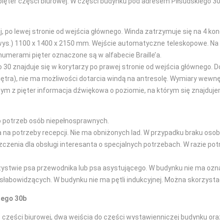
pięter części biurowej. W części budynku pod adresem Piłsudskiego 30
 po lewej stronie od wejścia głównego. Winda zatrzymuje się na 4 kond
 wys.) 1100 x 1400 x 2150 mm. Wejście automatyczne teleskopowe. Na 
numerami pięter oznaczone są w alfabecie Braille’a.
30 znajduje się w korytarzy po prawej stronie od wejścia głównego
łpiętra), nie ma możliwości dotarcia windą na antresolę. Wymiary wewn
 z pięter informacja dźwiękowa o poziomie, na którym się znajdujem
o potrzeb osób niepełnosprawnych.
a na potrzeby recepcji. Nie ma obniżonych lad. W przypadku braku os
enia dla obsługi interesanta o specjalnych potrzebach. W razie pot
stwie psa przewodnika lub psa asystującego. W budynku nie ma oznac
słabowidzących. W budynku nie ma pętli indukcyjnej. Można skorzyst
iego 30b
 części biurowej, dwa wejścia do części wystawienniczej budynku oraz