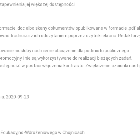
zapewnienia jej większej dostępności.
ormacie .doc albo skany dokumentów opublikowane w formacie .pdf al
 trudności z ich odczytaniem poprzez czytniki ekranu. Redaktorzy s
owanie niosłoby nadmierne obciążenie dla podmiotu publicznego.
promocyjny i nie są wykorzystywane do realizacji bieżących zadań.
dostępność w postaci włączenia kontrastu. Zwiększenie czcionki nast
nia: 2020-09-23
m Edukacyjno-Wdrożeniowego w Chojnicach