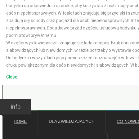
budynku są odpowiednio szerokie, aby korzystać z nich mogły oso
osób niepełnosprawnych. W toaletach znajdują się przyciski i sznu
znajdują się schody oraz podjazd dla osób niepełnosprawnych. Int
niepełnosprawnych. Dodatkowo przed częścią usługową budynku z
podmiotowi prywatnemu.
W części wystawienniczej znajduje się lada recepcji. Brak obniżo
słabowidzących lub niewidomych, w razie potrzeby o wystawie op
Do budynku i wszystkich jego pomieszczeń można wejść w towarzy
druku powiększonym dla osób niewidomych i słabowidzących. W bu
Close
GODZINY OTWARCIA
Ważne:
Wakacje
Wakacje
info
HOME
DLA ZWIEDZAJĄCYCH
CO NOWE