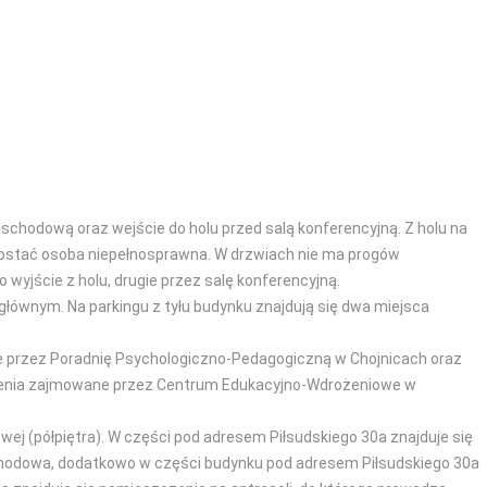
schodową oraz wejście do holu przed salą konferencyjną. Z holu na
dostać osoba niepełnosprawna. W drzwiach nie ma progów
 wyjście z holu, drugie przez salę konferencyjną.
łównym. Na parkingu z tyłu budynku znajdują się dwa miejsca
ne przez Poradnię Psychologiczno-Pedagogiczną w Chojnicach oraz
zczenia zajmowane przez Centrum Edukacyjno-Wdrożeniowe w
wej (półpiętra). W części pod adresem Piłsudskiego 30a znajduje się
 schodowa, dodatkowo w części budynku pod adresem Piłsudskiego 30a