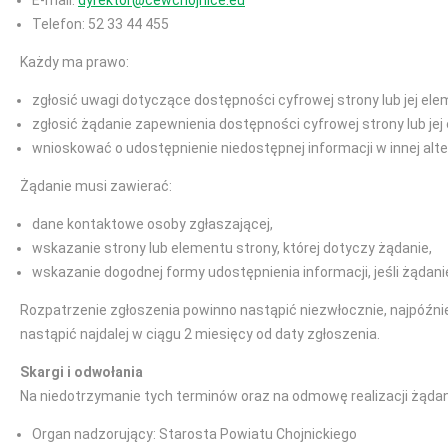
E-mail:
dyrektor@cewchojnice.eu
Telefon: 52 33 44 455
Każdy ma prawo:
zgłosić uwagi dotyczące dostępności cyfrowej strony lub jej ele
zgłosić żądanie zapewnienia dostępności cyfrowej strony lub jej
wnioskować o udostępnienie niedostępnej informacji w innej alt
Żądanie musi zawierać:
dane kontaktowe osoby zgłaszającej,
wskazanie strony lub elementu strony, której dotyczy żądanie,
wskazanie dogodnej formy udostępnienia informacji, jeśli żądani
Rozpatrzenie zgłoszenia powinno nastąpić niezwłocznie, najpóźnie
nastąpić najdalej w ciągu 2 miesięcy od daty zgłoszenia.
Skargi i odwołania
Na niedotrzymanie tych terminów oraz na odmowę realizacji żądan
Organ nadzorujący: Starosta Powiatu Chojnickiego