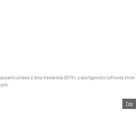
sami ustawy z dnia 4 kwietnia 2019 r. o dostępności cyfrowej stron
wych:
Top