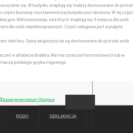
oruszanie się. W budynku znajdują się toalety dostosowane do potrz
 części biurowej i wystawienniczej budynku jest obniżony. W tej częśc
kacyjno-Wdrożeniowego, na których znajdują się 4 miejsca dla osób
ymi dla osób niepełnosprawnych. Część usługowa jest wynajęta
erem telefonu. Opisy ekspozycji nie są dostosowane do potrzeb osób
zeń w alfabecie Braille’a. Nie ma oznaczeń kontrastowych lub w
łumacza polskiego języka migowego.
Deklaracja dostępności
RODO
DEKLARACJA