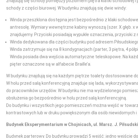
znajdują się schody pomiędzy poziomem piętra klatki schodowej i 
schody z części biurowej. W budynku znajdują się dwie windy:
Winda przeszklona dostępna jest bezpośrednio z klaki schodowej,
antresolę. Wymiary wewnętrzne kabiny wynoszą (szer. X głęb. x
znajdujemy. Przyciski posiadają wypukłe oznaczenia, przyciski z 
Winda dedykowana dla części budynku pod adresem Piłsudskiego 
Winda zatrzymuje się na 8 kondygnacjach (parter, 3 piętra, 4 pó
Winda posiada dwa wejścia automatyczne teleskopowe. Na każdym
pięter oznaczone są w alfabecie Braille’a.
W budynku znajdują się na każdym piętrze toalety dostosowane d
W holu przed salą konferencyjną znajduje się lada, wykorzystywan
do pracowników urzędów. W budynku nie ma wydzielonego pomieszcz
obsłużenia go bezpośrednio w holu przed salą konferencyjną.
Do budynku i wszystkich jego pomieszczeń można wejść w towarzy
kontrastowych lub w druku powiększonym dla osób niewidomych i 
Budynek Eksperymentarium w Chojnicach, ul. Marsz. J. Piłsudsk
Budynek parterowy. Do budynku prowadzi 5 wejść: jedno wejście do