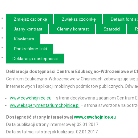
Zmiejsz czcionkę
Zwiększ czcionkę
Default font s
Jasny kontrast
Ciemny kontrast
Szarości
R
Klawiatura
Podkreślone linki
Deklaracja dostepnosci
Deklaracja dostępności Centrum Edukacyjno-Wdrożeniowe w C
Centrum Edukacyjno-Wdrożeniowe w Chojnicach zobowiązuje się za
internetowych i aplikacji mobilnych podmiotów publicznych. Ośw
www.cewchojnice.eu
– strona dedykowana zadaniom Centrum E
www.eksperymentariumchojnice.pl
– strona stworzona na potr
Dostępność strony internetowej
www.cewchojnice.eu
Data publikacji strony internetowej: 02.01.2017
Data ostatniej istotnej aktualizacji: 02.01.2017