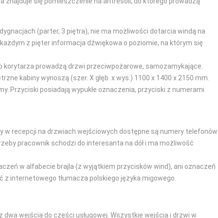
a znajduje się pomieszczenie na antresoli, do którego prowadzą
ygnacjach (parter, 3 piętra), nie ma możliwości dotarcia windą na
każdym z pięter informacja dźwiękowa o poziomie, na którym się
. Do korytarza prowadzą drzwi przeciwpożarowe, samozamykające.
ętrzne kabiny wynoszą (szer. X głęb. x wys.) 1100 x 1400 x 2150 mm.
y. Przyciski posiadają wypukłe oznaczenia, przyciski z numerami
oby w recepcji na drzwiach wejściowych dostępne są numery telefonów
rzeby pracownik schodzi do interesanta na dół i ma możliwość
zeń w alfabecie brajla (z wyjątkiem przycisków wind), ani oznaczeń
ać z internetowego tłumacza polskiego języka migowego.
 dwa wejścia do części usługowej. Wszystkie wejścia i drzwi w