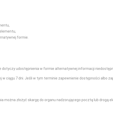
mentu,
 elementu,
ernatywnej formie.
e dotyczy udostępnienia w formie alternatywnej informacji niedostępn
j w ciągu 7 dni. Jeśli w tym terminie zapewnienie dostępności albo z
ia można złożyć skargę do organu nadzorującego pocztą lub drogą el