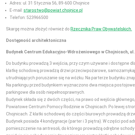
Adres: ul. 31 Stycznia 56, 89-600 Chojnice
E-mail:
starostwo@powiat.chojnice.pl
Telefon: 523966500
Skargę można złożyć również do
Rzecznika Praw Obywatelskich.
Dostępność architektoniczna
Budynek Centrum Edukacyjno-Wdrożeniowego w Chojnicach, ul. M
Do budynku prowadzą 3 wejścia, przy czym używane i dostępne dla 
klatkę schodową prowadzą drzwi przeciwpożarowe, samozamykając
utrudniających poruszanie się na wózku. Na parterze budynku znajd
Na parkingu przed budynkiem wyznaczono dwa miejsca postojowe d
parkingowe dla osób niepełnosprawnych.
Budynek składa się z dwóch części, na prawo od wejścia główneg
Powiatowe Centrum Pomocy Rodzinie w Chojnicach. Po lewej stro
Chojnicach. Z klatki schodowej do części biurowych prowadzą d
Budynek posiada 4 kondygnacje (parter i 3 piętra). W części pod a
pomieszczenie na antresoli, do którego prowadzą odrębne schody 