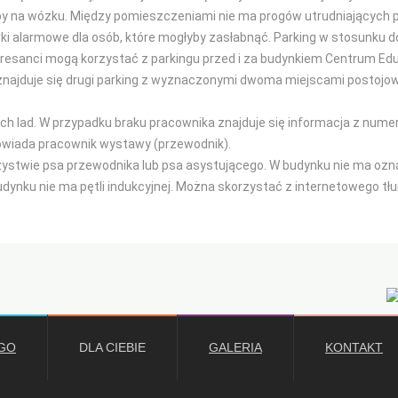
by na wózku. Między pomieszczeniami nie ma progów utrudniających p
rki alarmowe dla osób, które mogłyby zasłabnąć. Parking w stosunku do
eresanci mogą korzystać z parkingu przed i za budynkiem Centrum Edu
najduje się drugi parking z wyznaczonymi dwoma miejscami postojow
nych lad. W przypadku braku pracownika znajduje się informacja z num
owiada pracownik wystawy (przewodnik).
stwie psa przewodnika lub psa asystującego. W budynku nie ma oznac
dynku nie ma pętli indukcyjnej. Można skorzystać z internetowego t
GO
DLA CIEBIE
GALERIA
KONTAKT