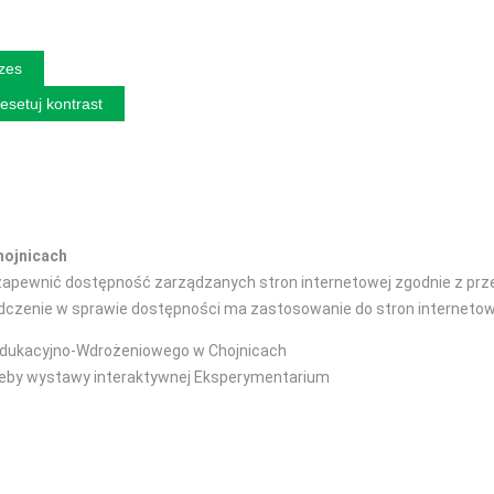
izes
esetuj kontrast
hojnicach
pewnić dostępność zarządzanych stron internetowej zgodnie z przepi
iadczenie w sprawie dostępności ma zastosowanie do stron interneto
dukacyjno-Wdrożeniowego w Chojnicach
zeby wystawy interaktywnej Eksperymentarium