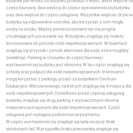
Budynek parterowy. Do budynku prowadzi 5 wejść: jedno wejście d
części biurowej, dwa wejścia do części wystawienniczej budynku
oraz dwa wejścia do części usługowej. Wszystkie wejścia i drzwi w
budynku są odpowiednio szerokie, aby korzystać z nich mogły
osoby na wózku. Między pomieszczeniami nie ma progów
utrudniających poruszanie się. W budynku znajdują się toalety
dostosowane do potrzeb osób niepełnosprawnych. W toaletach
znajdują się przyciski i sznurki alarmowe dla osób, które mogłyby
zasłabnąć. Parking w stosunku do części biurowej i
wystawienniczej budynku jest obniżony. W tej części znajdują się
schody oraz podjazd dla osób niepełnosprawnych. Interesanci
mogą korzystać z parkingu przed i za budynkiem Centrum
Edukacyjno-Wdrożeniowego, na których znajdują się 4 miejsca dla
osób niepełnosprawnych. Dodatkowo przed częścią usługową
budynku znajduje się drugi parking z wyznaczonymi dwoma
miejscami postojowymi dla osób niepełnosprawnych. Część
usługowa jest wynajęta podmiotowi prywatnemu.
W części wystawienniczej znajduje się lada recepcji. Brak
obniżonych lad. W przypadku braku pracownika znajduje się