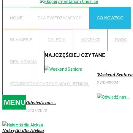
HOME
DLA ZWIEDZAJĄCYCH
CO NOWEGO
DLA CIEBIE
GALERIA
KONTAKT
RODO
NAJCZĘŚCIEJ CZYTANE
DEKLARACJA
Weekend Seniora
27/09/2024
STANDARDY OCHRONY MAŁOLETNICH
MENU
Odwiedź nas...
12/07/2022
Nakrętki dla Aleksa