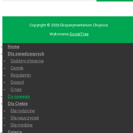
Copyright © 2026 Eksperymentarium Chojnice.
Wykonanie
SocialTree
Home
Dla zwiedzających
Godziny otwarcia
Cennik
Regulamin
Dojazd
O nas
Co nowego
Dla Ciebie
Dla rodziców
Dla nauczycieli
Dla mediów
Galeria