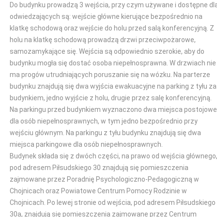
Do budynku prowadzą 3 wejścia, przy czym używane i dostępne dl
odwiedzających są: wejście główne kierujące bezpośrednio na
klatkę schodową oraz wejście do holu przed salą konferencyjną. Z
holu na klatkę schodową prowadzą drzwi przeciwpożarowe,
samozamykające się. Wejścia są odpowiednio szerokie, aby do
budynku mogła się dostać osoba niepełnosprawna. W drzwiach nie
ma progów utrudniających poruszanie się na wózku. Na parterze
budynku znajdują się dwa wyjścia ewakuacyjne na parking z tyłu za
budynkiem, jedno wyjście z holu, drugie przez salę konferencyjną.
Na parkingu przed budynkiem wyznaczono dwa miejsca postojowe
dla osób niepełnosprawnych, w tym jedno bezpośrednio przy
wejściu głównym. Na parkingu z tyłu budynku znajdują się dwa
miejsca parkingowe dla osób niepełnosprawnych.
Budynek składa się z dwóch części, na prawo od wejścia głównego
pod adresem Piłsudskiego 30 znajdują się pomieszczenia
zajmowane przez Poradnię Psychologiczno-Pedagogiczną w
Chojnicach oraz Powiatowe Centrum Pomocy Rodzinie w
Chojnicach. Po lewej stronie od wejścia, pod adresem Piłsudskiego
30a, znajdują się pomieszczenia zajmowane przez Centrum