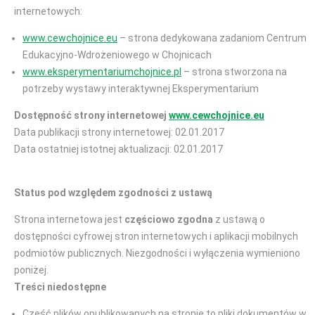
internetowych:
www.cewchojnice.eu
– strona dedykowana zadaniom Centrum
Edukacyjno-Wdrożeniowego w Chojnicach
www.eksperymentariumchojnice.pl
– strona stworzona na
potrzeby wystawy interaktywnej Eksperymentarium
Dostępność strony internetowej
www.cewchojnice.eu
Data publikacji strony internetowej: 02.01.2017
Data ostatniej istotnej aktualizacji: 02.01.2017
Status pod względem zgodności z ustawą
Strona internetowa jest
częściowo zgodna
z ustawą o
dostępności cyfrowej stron internetowych i aplikacji mobilnych
podmiotów publicznych. Niezgodności i wyłączenia wymieniono
poniżej.
Treści niedostępne
Część plików opublikowanych na stronie to pliki dokumentów w