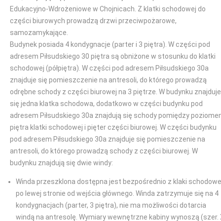
Edukacyjno-Wdrożeniowe w Chojnicach. Z klatki schodowej do
części biurowych prowadzą drzwi przeciwpożarowe,
samozamykające.
Budynek posiada 4 kondygnacje (parter i 3 piętra). W części pod
adresem Piłsudskiego 30 piętra są obniżone w stosunku do klatki
schodowej (półpiętra). W części pod adresem Piłsudskiego 30a
znajduje się pomieszczenie na antresoli, do którego prowadzą
odrębne schody z części biurowej na 3 piętrze. W budynku znajduje
się jedna klatka schodowa, dodatkowo w części budynku pod
adresem Piłsudskiego 30a znajdują się schody pomiędzy poziom
piętra klatki schodowej i pięter części biurowej. W części budynku
pod adresem Piłsudskiego 30a znajduje się pomieszczenie na
antresoli, do którego prowadzą schody z części biurowej. W
budynku znajdują się dwie windy:
Winda przeszklona dostępna jest bezpośrednio z klaki schodowe
po lewej stronie od wejścia głównego. Winda zatrzymuje się na 4
kondygnacjach (parter, 3 piętra), nie ma możliwości dotarcia
windą na antresolę. Wymiary wewnętrzne kabiny wynoszą (szer.