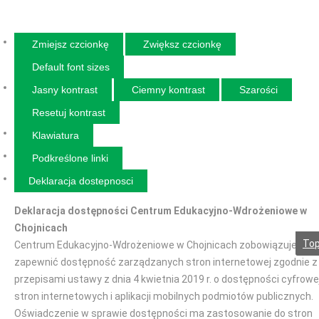
Zmiejsz czcionkę
Zwiększ czcionkę
Default font sizes
Jasny kontrast
Ciemny kontrast
Szarości
Resetuj kontrast
Klawiatura
Podkreślone linki
Deklaracja dostepnosci
Deklaracja dostępności Centrum Edukacyjno-Wdrożeniowe w
Chojnicach
To
Centrum Edukacyjno-Wdrożeniowe w Chojnicach zobowiązuje się
zapewnić dostępność zarządzanych stron internetowej zgodnie z
przepisami ustawy z dnia 4 kwietnia 2019 r. o dostępności cyfrowe
stron internetowych i aplikacji mobilnych podmiotów publicznych.
Oświadczenie w sprawie dostępności ma zastosowanie do stron