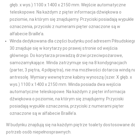
głęb. x wys.) 1100 x 1400 x 2150 mm. Wejście automatyczne
teleskopowe. Na każdym z pięter informacja dźwiękowa o
poziomie, na którym się znajdujemy. Przyciski posiadają wypukłe
oznaczenia, przyciski z numerami pięter oznaczone są w
alfabecie Braille’a.
Winda dedykowana dla części budynku pod adresem Piłsudskieg
30 znajduje się w korytarzy po prawej stronie od wejścia
głównego. Do korytarza prowadzą drzwi przeciwpożarowe,
samozamykające. Winda zatrzymuje się na 8 kondygnacjach
(parter, 3 piętra, 4 półpiętra), nie ma możliwości dotarcia windą n
antresolę. Wymiary wewnętrzne kabiny wynoszą (szer. X głęb. x
wys.) 1100 x 1400 x 2150 mm. Winda posiada dwa wejścia
automatyczne teleskopowe. Na każdym z pięter informacja
dźwiękowa o poziomie, na którym się znajdujemy. Przyciski
posiadają wypukłe oznaczenia, przyciski z numerami pięter
oznaczone są w alfabecie Braille’a.
W budynku znajdują się na każdym piętrze toalety dostosowane d
potrzeb osób niepełnosprawnych.