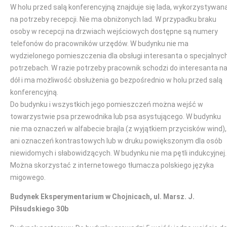
W holu przed salą konferencyjną znajduje się lada, wykorzystywan
na potrzeby recepcji. Nie ma obniżonych lad. W przypadku braku
osoby w recepcji na drzwiach wejściowych dostępne są numery
telefonów do pracowników urzędów. W budynku nie ma
wydzielonego pomieszczenia dla obsługi interesanta o specjalnyc
potrzebach. W razie potrzeby pracownik schodzi do interesanta n
dół i ma możliwość obsłużenia go bezpośrednio w holu przed salą
konferencyjną.
Do budynku i wszystkich jego pomieszczeń można wejść w
towarzystwie psa przewodnika lub psa asystującego. W budynku
nie ma oznaczeń w alfabecie brajla (z wyjątkiem przycisków wind),
ani oznaczeń kontrastowych lub w druku powiększonym dla osób
niewidomych i słabowidzących. W budynku nie ma pętli indukcyjnej.
Można skorzystać z internetowego tłumacza polskiego języka
migowego.
Budynek Eksperymentarium w Chojnicach, ul. Marsz. J.
Piłsudskiego 30b