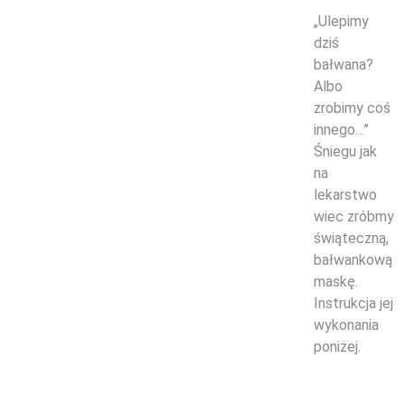
„Ulepimy
dziś
bałwana?
Albo
zrobimy coś
innego…”
Śniegu jak
na
lekarstwo
wiec zróbmy
świąteczną,
bałwankową
maskę.
Instrukcja jej
wykonania
poniżej.