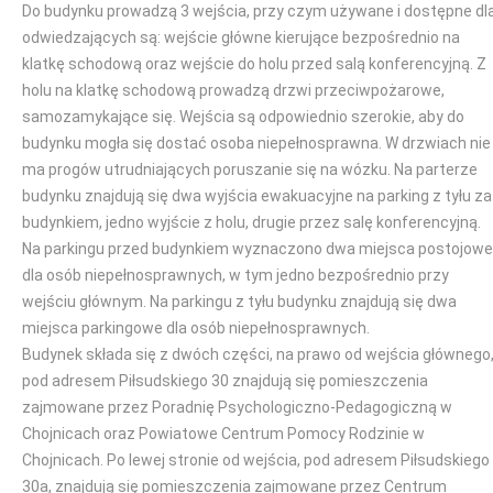
Do budynku prowadzą 3 wejścia, przy czym używane i dostępne dl
odwiedzających są: wejście główne kierujące bezpośrednio na
klatkę schodową oraz wejście do holu przed salą konferencyjną. Z
holu na klatkę schodową prowadzą drzwi przeciwpożarowe,
samozamykające się. Wejścia są odpowiednio szerokie, aby do
budynku mogła się dostać osoba niepełnosprawna. W drzwiach nie
ma progów utrudniających poruszanie się na wózku. Na parterze
budynku znajdują się dwa wyjścia ewakuacyjne na parking z tyłu za
budynkiem, jedno wyjście z holu, drugie przez salę konferencyjną.
Na parkingu przed budynkiem wyznaczono dwa miejsca postojowe
dla osób niepełnosprawnych, w tym jedno bezpośrednio przy
wejściu głównym. Na parkingu z tyłu budynku znajdują się dwa
miejsca parkingowe dla osób niepełnosprawnych.
Budynek składa się z dwóch części, na prawo od wejścia głównego
pod adresem Piłsudskiego 30 znajdują się pomieszczenia
zajmowane przez Poradnię Psychologiczno-Pedagogiczną w
Chojnicach oraz Powiatowe Centrum Pomocy Rodzinie w
Chojnicach. Po lewej stronie od wejścia, pod adresem Piłsudskiego
30a, znajdują się pomieszczenia zajmowane przez Centrum