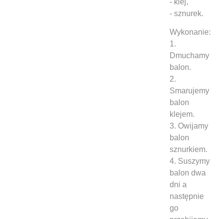
- klej,
- sznurek.
Wykonanie:
1.
Dmuchamy
balon.
2.
Smarujemy
balon
klejem.
3. Owijamy
balon
sznurkiem.
4. Suszymy
balon dwa
dni a
następnie
go