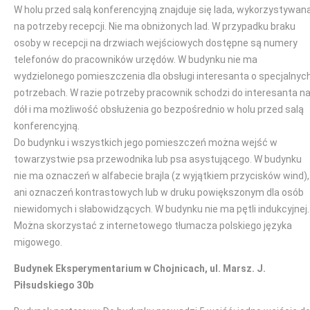
W holu przed salą konferencyjną znajduje się lada, wykorzystywan
na potrzeby recepcji. Nie ma obniżonych lad. W przypadku braku
osoby w recepcji na drzwiach wejściowych dostępne są numery
telefonów do pracowników urzędów. W budynku nie ma
wydzielonego pomieszczenia dla obsługi interesanta o specjalnyc
potrzebach. W razie potrzeby pracownik schodzi do interesanta n
dół i ma możliwość obsłużenia go bezpośrednio w holu przed salą
konferencyjną.
Do budynku i wszystkich jego pomieszczeń można wejść w
towarzystwie psa przewodnika lub psa asystującego. W budynku
nie ma oznaczeń w alfabecie brajla (z wyjątkiem przycisków wind),
ani oznaczeń kontrastowych lub w druku powiększonym dla osób
niewidomych i słabowidzących. W budynku nie ma pętli indukcyjnej.
Można skorzystać z internetowego tłumacza polskiego języka
migowego.
Budynek Eksperymentarium w Chojnicach, ul. Marsz. J.
Piłsudskiego 30b