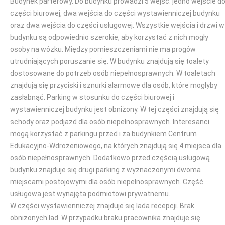
Budynek parterowy. Do budynku prowadzi 5 wejść: jedno wejście d
części biurowej, dwa wejścia do części wystawienniczej budynku
oraz dwa wejścia do części usługowej. Wszystkie wejścia i drzwi w
budynku są odpowiednio szerokie, aby korzystać z nich mogły
osoby na wózku. Między pomieszczeniami nie ma progów
utrudniających poruszanie się. W budynku znajdują się toalety
dostosowane do potrzeb osób niepełnosprawnych. W toaletach
znajdują się przyciski i sznurki alarmowe dla osób, które mogłyby
zasłabnąć. Parking w stosunku do części biurowej i
wystawienniczej budynku jest obniżony. W tej części znajdują się
schody oraz podjazd dla osób niepełnosprawnych. Interesanci
mogą korzystać z parkingu przed i za budynkiem Centrum
Edukacyjno-Wdrożeniowego, na których znajdują się 4 miejsca dla
osób niepełnosprawnych. Dodatkowo przed częścią usługową
budynku znajduje się drugi parking z wyznaczonymi dwoma
miejscami postojowymi dla osób niepełnosprawnych. Część
usługowa jest wynajęta podmiotowi prywatnemu.
W części wystawienniczej znajduje się lada recepcji. Brak
obniżonych lad. W przypadku braku pracownika znajduje się