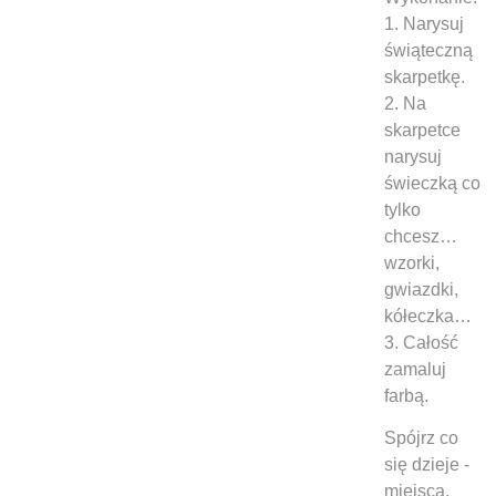
1. Narysuj
świąteczną
skarpetkę.
2. Na
skarpetce
narysuj
świeczką co
tylko
chcesz…
wzorki,
gwiazdki,
kółeczka…
3. Całość
zamaluj
farbą.
Spójrz co
się dzieje -
miejsca,