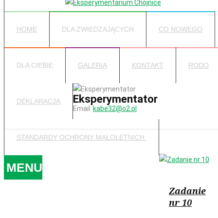
HOME
DLA ZWIEDZAJĄCYCH
CO NOWEGO
DLA CIEBIE
GALERIA
KONTAKT
RODO
Eksperymentator
DEKLARACJA
Email:
kabe32@o2.pl
STANDARDY OCHRONY MAŁOLETNICH
MENU
Zadanie
nr 10