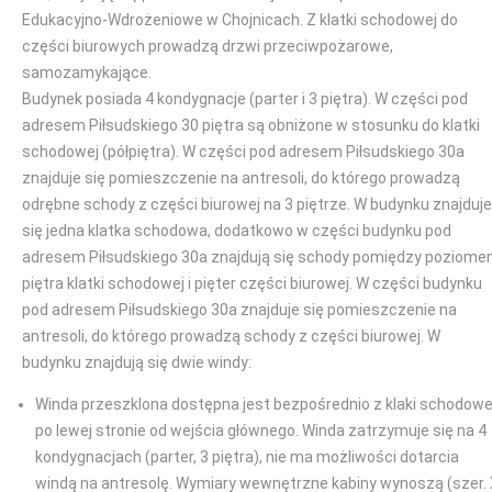
Edukacyjno-Wdrożeniowe w Chojnicach. Z klatki schodowej do
części biurowych prowadzą drzwi przeciwpożarowe,
samozamykające.
Budynek posiada 4 kondygnacje (parter i 3 piętra). W części pod
adresem Piłsudskiego 30 piętra są obniżone w stosunku do klatki
schodowej (półpiętra). W części pod adresem Piłsudskiego 30a
znajduje się pomieszczenie na antresoli, do którego prowadzą
odrębne schody z części biurowej na 3 piętrze. W budynku znajduje
się jedna klatka schodowa, dodatkowo w części budynku pod
adresem Piłsudskiego 30a znajdują się schody pomiędzy poziom
piętra klatki schodowej i pięter części biurowej. W części budynku
pod adresem Piłsudskiego 30a znajduje się pomieszczenie na
antresoli, do którego prowadzą schody z części biurowej. W
budynku znajdują się dwie windy:
Winda przeszklona dostępna jest bezpośrednio z klaki schodowe
po lewej stronie od wejścia głównego. Winda zatrzymuje się na 4
kondygnacjach (parter, 3 piętra), nie ma możliwości dotarcia
windą na antresolę. Wymiary wewnętrzne kabiny wynoszą (szer.