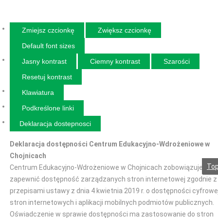
Zmiejsz czcionkę
Zwiększ czcionkę
Default font sizes
Jasny kontrast
Ciemny kontrast
Szarości
Resetuj kontrast
Klawiatura
Podkreślone linki
Deklaracja dostepnosci
Deklaracja dostępności Centrum Edukacyjno-Wdrożeniowe w
Chojnicach
To
Centrum Edukacyjno-Wdrożeniowe w Chojnicach zobowiązuje się
zapewnić dostępność zarządzanych stron internetowej zgodnie z
przepisami ustawy z dnia 4 kwietnia 2019 r. o dostępności cyfrowe
stron internetowych i aplikacji mobilnych podmiotów publicznych.
Oświadczenie w sprawie dostępności ma zastosowanie do stron