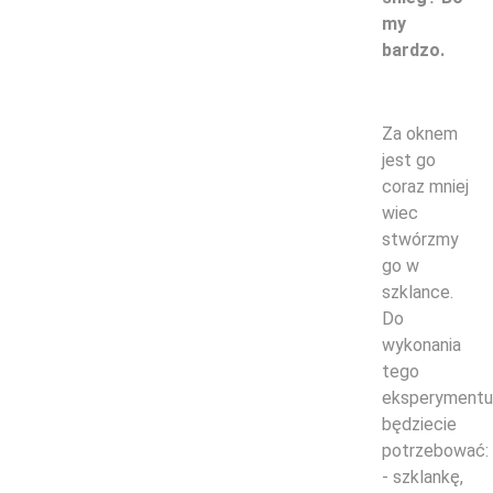
my
bardzo.
Za oknem
jest go
coraz mniej
wiec
stwórzmy
go w
szklance.
Do
wykonania
tego
eksperymentu
będziecie
potrzebować:
- szklankę,