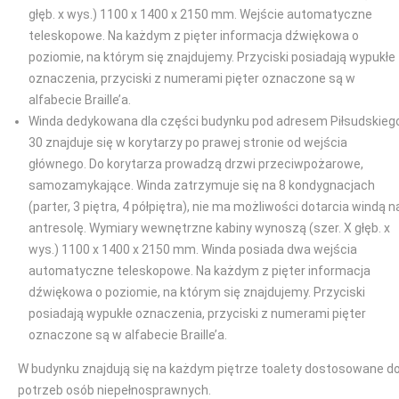
głęb. x wys.) 1100 x 1400 x 2150 mm. Wejście automatyczne
teleskopowe. Na każdym z pięter informacja dźwiękowa o
poziomie, na którym się znajdujemy. Przyciski posiadają wypukłe
oznaczenia, przyciski z numerami pięter oznaczone są w
alfabecie Braille’a.
Winda dedykowana dla części budynku pod adresem Piłsudskieg
30 znajduje się w korytarzy po prawej stronie od wejścia
głównego. Do korytarza prowadzą drzwi przeciwpożarowe,
samozamykające. Winda zatrzymuje się na 8 kondygnacjach
(parter, 3 piętra, 4 półpiętra), nie ma możliwości dotarcia windą n
antresolę. Wymiary wewnętrzne kabiny wynoszą (szer. X głęb. x
wys.) 1100 x 1400 x 2150 mm. Winda posiada dwa wejścia
automatyczne teleskopowe. Na każdym z pięter informacja
dźwiękowa o poziomie, na którym się znajdujemy. Przyciski
posiadają wypukłe oznaczenia, przyciski z numerami pięter
oznaczone są w alfabecie Braille’a.
W budynku znajdują się na każdym piętrze toalety dostosowane d
potrzeb osób niepełnosprawnych.