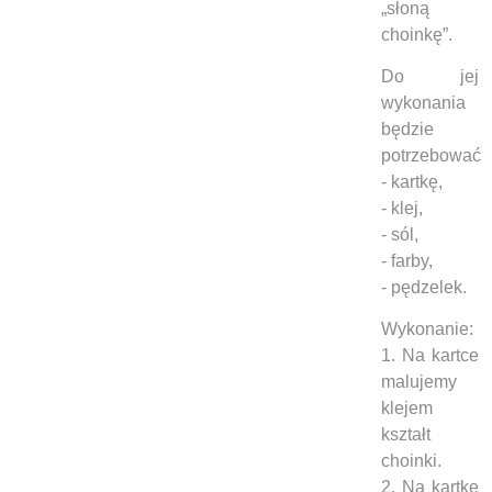
„słoną
choinkę”.
Do jej
wykonania
będzie
potrzebować
- kartkę,
- klej,
- sól,
- farby,
- pędzelek.
Wykonanie:
1. Na kartce
malujemy
klejem
kształt
choinki.
2. Na kartkę