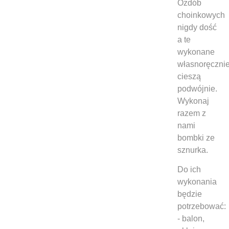
Ozdób
choinkowych
nigdy dość
a te
wykonane
własnoręczni
cieszą
podwójnie.
Wykonaj
razem z
nami
bombki ze
sznurka.
Do ich
wykonania
będzie
potrzebować:
- balon,