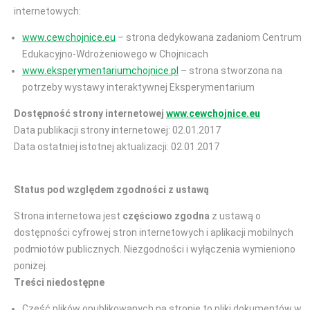
internetowych:
www.cewchojnice.eu
– strona dedykowana zadaniom Centrum
Edukacyjno-Wdrożeniowego w Chojnicach
www.eksperymentariumchojnice.pl
– strona stworzona na
potrzeby wystawy interaktywnej Eksperymentarium
Dostępność strony internetowej
www.cewchojnice.eu
Data publikacji strony internetowej: 02.01.2017
Data ostatniej istotnej aktualizacji: 02.01.2017
Status pod względem zgodności z ustawą
Strona internetowa jest
częściowo zgodna
z ustawą o
dostępności cyfrowej stron internetowych i aplikacji mobilnych
podmiotów publicznych. Niezgodności i wyłączenia wymieniono
poniżej.
Treści niedostępne
Część plików opublikowanych na stronie to pliki dokumentów w