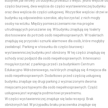
Budynek parterowy. Do budynku prowadzi 5 wejść: jedno wejście d
części biurowej, dwa wejścia do części wystawienniczej budynku
oraz dwa wejścia do części usługowej. Wszystkie wejścia i drzwi w
budynku są odpowiednio szerokie, aby korzystać z nich mogły
osoby na wózku. Między pomieszczeniami nie ma progów
utrudniających poruszanie się. W budynku znajdują się toalety
dostosowane do potrzeb osób niepełnosprawnych. W toaletach
znajdują się przyciski i sznurki alarmowe dla osób, które mogłyby
zasłabnąć. Parking w stosunku do części biurowej i
wystawienniczej budynku jest obniżony. W tej części znajdują się
schody oraz podjazd dla osób niepełnosprawnych. Interesanci
mogą korzystać z parkingu przed i za budynkiem Centrum
Edukacyjno-Wdrożeniowego, na których znajdują się 4 miejsca dla
osób niepełnosprawnych. Dodatkowo przed częścią usługową
budynku znajduje się drugi parking z wyznaczonymi dwoma
miejscami postojowymi dla osób niepełnosprawnych. Część
usługowa jest wynajęta podmiotowi prywatnemu.
W części wystawienniczej znajduje się lada recepcji. Brak
obniżonych lad. W przypadku braku pracownika znajduje się