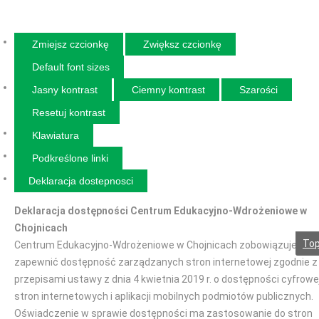
Zmiejsz czcionkę
Zwiększ czcionkę
Default font sizes
Jasny kontrast
Ciemny kontrast
Szarości
Resetuj kontrast
Klawiatura
Podkreślone linki
Deklaracja dostepnosci
Deklaracja dostępności Centrum Edukacyjno-Wdrożeniowe w
Chojnicach
To
Centrum Edukacyjno-Wdrożeniowe w Chojnicach zobowiązuje się
zapewnić dostępność zarządzanych stron internetowej zgodnie z
przepisami ustawy z dnia 4 kwietnia 2019 r. o dostępności cyfrowe
stron internetowych i aplikacji mobilnych podmiotów publicznych.
Oświadczenie w sprawie dostępności ma zastosowanie do stron