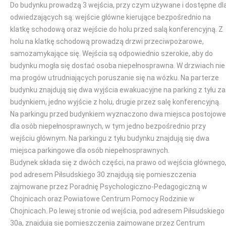
Do budynku prowadzą 3 wejścia, przy czym używane i dostępne dl
odwiedzających są: wejście główne kierujące bezpośrednio na
klatkę schodową oraz wejście do holu przed salą konferencyjną. Z
holu na klatkę schodową prowadzą drzwi przeciwpożarowe,
samozamykające się. Wejścia są odpowiednio szerokie, aby do
budynku mogła się dostać osoba niepełnosprawna. W drzwiach nie
ma progów utrudniających poruszanie się na wózku. Na parterze
budynku znajdują się dwa wyjścia ewakuacyjne na parking z tyłu za
budynkiem, jedno wyjście z holu, drugie przez salę konferencyjną.
Na parkingu przed budynkiem wyznaczono dwa miejsca postojowe
dla osób niepełnosprawnych, w tym jedno bezpośrednio przy
wejściu głównym. Na parkingu z tyłu budynku znajdują się dwa
miejsca parkingowe dla osób niepełnosprawnych.
Budynek składa się z dwóch części, na prawo od wejścia głównego
pod adresem Piłsudskiego 30 znajdują się pomieszczenia
zajmowane przez Poradnię Psychologiczno-Pedagogiczną w
Chojnicach oraz Powiatowe Centrum Pomocy Rodzinie w
Chojnicach. Po lewej stronie od wejścia, pod adresem Piłsudskiego
30a, znajdują się pomieszczenia zajmowane przez Centrum