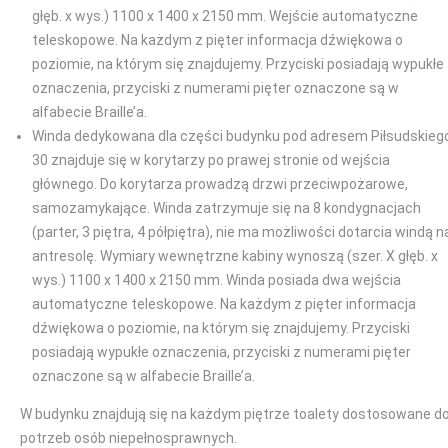
głęb. x wys.) 1100 x 1400 x 2150 mm. Wejście automatyczne
teleskopowe. Na każdym z pięter informacja dźwiękowa o
poziomie, na którym się znajdujemy. Przyciski posiadają wypukłe
oznaczenia, przyciski z numerami pięter oznaczone są w
alfabecie Braille’a.
Winda dedykowana dla części budynku pod adresem Piłsudskieg
30 znajduje się w korytarzy po prawej stronie od wejścia
głównego. Do korytarza prowadzą drzwi przeciwpożarowe,
samozamykające. Winda zatrzymuje się na 8 kondygnacjach
(parter, 3 piętra, 4 półpiętra), nie ma możliwości dotarcia windą n
antresolę. Wymiary wewnętrzne kabiny wynoszą (szer. X głęb. x
wys.) 1100 x 1400 x 2150 mm. Winda posiada dwa wejścia
automatyczne teleskopowe. Na każdym z pięter informacja
dźwiękowa o poziomie, na którym się znajdujemy. Przyciski
posiadają wypukłe oznaczenia, przyciski z numerami pięter
oznaczone są w alfabecie Braille’a.
W budynku znajdują się na każdym piętrze toalety dostosowane d
potrzeb osób niepełnosprawnych.