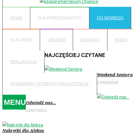
HOME
DLA ZWIEDZAJĄCYCH
CO NOWEGO
DLA CIEBIE
GALERIA
KONTAKT
RODO
NAJCZĘŚCIEJ CZYTANE
DEKLARACJA
Weekend Seniora
27/09/2024
STANDARDY OCHRONY MAŁOLETNICH
MENU
Odwiedź nas...
12/07/2022
Nakrętki dla Aleksa