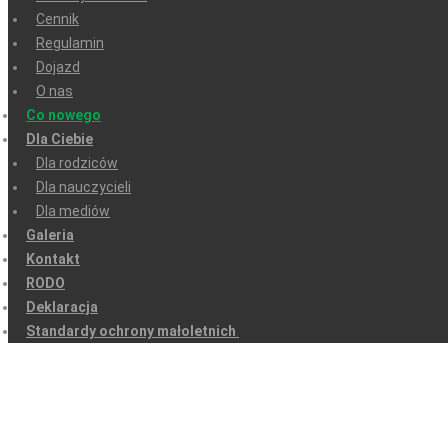
Cennik
Regulamin
Dojazd
O nas
Co nowego
Dla Ciebie
Dla rodziców
Dla nauczycieli
Dla mediów
Galeria
Kontakt
RODO
Deklaracja
Standardy ochrony małoletnich