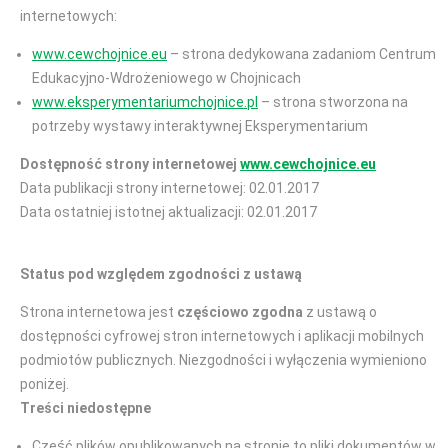
internetowych:
www.cewchojnice.eu
– strona dedykowana zadaniom Centrum
Edukacyjno-Wdrożeniowego w Chojnicach
www.eksperymentariumchojnice.pl
– strona stworzona na
potrzeby wystawy interaktywnej Eksperymentarium
Dostępność strony internetowej
www.cewchojnice.eu
Data publikacji strony internetowej: 02.01.2017
Data ostatniej istotnej aktualizacji: 02.01.2017
Status pod względem zgodności z ustawą
Strona internetowa jest
częściowo zgodna
z ustawą o
dostępności cyfrowej stron internetowych i aplikacji mobilnych
podmiotów publicznych. Niezgodności i wyłączenia wymieniono
poniżej.
Treści niedostępne
Część plików opublikowanych na stronie to pliki dokumentów w