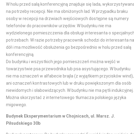
W holu przed salą konferencyjną znajduje się lada, wykorzystywan
na potrzeby recepcji. Nie ma obniżonych lad. W przypadku braku
osoby w recepcji na drzwiach wejściowych dostępne są numery
telefonów do pracowników urzędów. W budynku nie ma
wydzielonego pomieszczenia dla obsługi interesanta o specjalnyc
potrzebach. W razie potrzeby pracownik schodzi do interesanta n
dół i ma możliwość obsłużenia go bezpośrednio w holu przed salą
konferencyjną.
Do budynku i wszystkich jego pomieszczeń można wejść w
towarzystwie psa przewodnika lub psa asystującego. W budynku
nie ma oznaczeń w alfabecie brajla (z wyjątkiem przycisków wind),
ani oznaczeń kontrastowych lub w druku powiększonym dla osób
niewidomych i słabowidzących. W budynku nie ma pętli indukcyjnej.
Można skorzystać z internetowego tłumacza polskiego języka
migowego.
Budynek Eksperymentarium w Chojnicach, ul. Marsz. J.
Piłsudskiego 30b