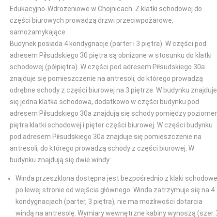
Edukacyjno-Wdrożeniowe w Chojnicach. Z klatki schodowej do
części biurowych prowadzą drzwi przeciwpożarowe,
samozamykające.
Budynek posiada 4 kondygnacje (parter i 3 piętra). W części pod
adresem Piłsudskiego 30 piętra są obniżone w stosunku do klatki
schodowej (półpiętra). W części pod adresem Piłsudskiego 30a
znajduje się pomieszczenie na antresoli, do którego prowadzą
odrębne schody z części biurowej na 3 piętrze. W budynku znajduje
się jedna klatka schodowa, dodatkowo w części budynku pod
adresem Piłsudskiego 30a znajdują się schody pomiędzy poziom
piętra klatki schodowej i pięter części biurowej. W części budynku
pod adresem Piłsudskiego 30a znajduje się pomieszczenie na
antresoli, do którego prowadzą schody z części biurowej. W
budynku znajdują się dwie windy:
Winda przeszklona dostępna jest bezpośrednio z klaki schodowe
po lewej stronie od wejścia głównego. Winda zatrzymuje się na 4
kondygnacjach (parter, 3 piętra), nie ma możliwości dotarcia
windą na antresolę. Wymiary wewnętrzne kabiny wynoszą (szer.