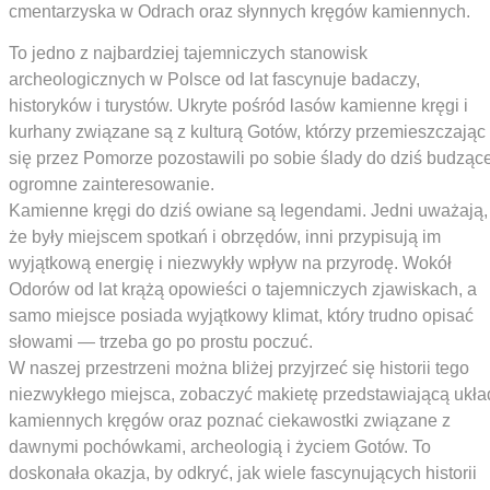
cmentarzyska w Odrach oraz słynnych kręgów kamiennych.
To jedno z najbardziej tajemniczych stanowisk
archeologicznych w Polsce od lat fascynuje badaczy,
historyków i turystów. Ukryte pośród lasów kamienne kręgi i
kurhany związane są z kulturą Gotów, którzy przemieszczając
się przez Pomorze pozostawili po sobie ślady do dziś budząc
ogromne zainteresowanie.
Kamienne kręgi do dziś owiane są legendami. Jedni uważają,
że były miejscem spotkań i obrzędów, inni przypisują im
wyjątkową energię i niezwykły wpływ na przyrodę. Wokół
Odorów od lat krążą opowieści o tajemniczych zjawiskach, a
samo miejsce posiada wyjątkowy klimat, który trudno opisać
słowami — trzeba go po prostu poczuć.
W naszej przestrzeni można bliżej przyjrzeć się historii tego
niezwykłego miejsca, zobaczyć makietę przedstawiającą ukła
kamiennych kręgów oraz poznać ciekawostki związane z
dawnymi pochówkami, archeologią i życiem Gotów. To
doskonała okazja, by odkryć, jak wiele fascynujących historii