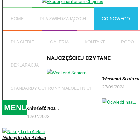
HOME
DLA ZWIEDZAJĄCYCH
CO NOWEGO
DLA CIEBIE
GALERIA
KONTAKT
RODO
NAJCZĘŚCIEJ CZYTANE
DEKLARACJA
Weekend Seniora
27/09/2024
STANDARDY OCHRONY MAŁOLETNICH
MENU
Odwiedź nas...
12/07/2022
Nakrętki dla Aleksa