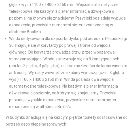
głęb. x wys.) 1100 x 1400 x 2150 mm. Wejście automatyczne
teleskopowe. Na każdym z pięter informacja dźwiękowa o
poziomie, na którym się znajdujemy. Przyciski posiadają wypukłe
oznaczenia, przyciski z numerami pięter oznaczone są w
alfabecie Braille’a.
Winda dedykowana dla części budynku pod adresem Piłsudskieg
30 znajduje się w korytarzy po prawej stronie od wejścia
głównego. Do korytarza prowadzą drzwi przeciwpożarowe,
samozamykające. Winda zatrzymuje się na 8 kondygnacjach
(parter, 3 piętra, 4 półpiętra), nie ma możliwości dotarcia windą n
antresolę. Wymiary wewnętrzne kabiny wynoszą (szer. X głęb. x
wys.) 1100 x 1400 x 2150 mm. Winda posiada dwa wejścia
automatyczne teleskopowe. Na każdym z pięter informacja
dźwiękowa o poziomie, na którym się znajdujemy. Przyciski
posiadają wypukłe oznaczenia, przyciski z numerami pięter
oznaczone są w alfabecie Braille’a.
W budynku znajdują się na każdym piętrze toalety dostosowane d
potrzeb osób niepełnosprawnych.