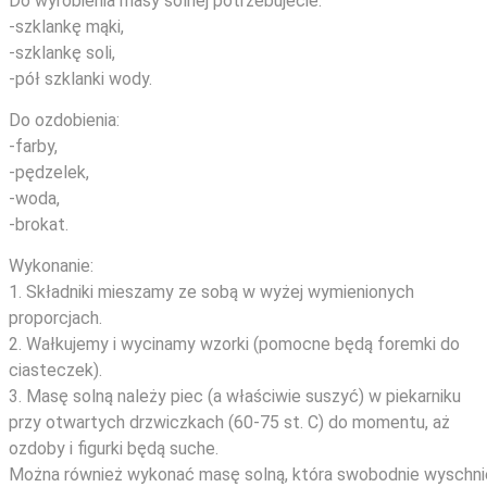
Do wyrobienia masy solnej potrzebujecie:
-szklankę mąki,
-szklankę soli,
-pół szklanki wody.
Do ozdobienia:
-farby,
-pędzelek,
-woda,
-brokat.
Wykonanie:
1. Składniki mieszamy ze sobą w wyżej wymienionych
proporcjach.
2. Wałkujemy i wycinamy wzorki (pomocne będą foremki do
ciasteczek).
3. Masę solną należy piec (a właściwie suszyć) w piekarniku
przy otwartych drzwiczkach (60-75 st. C) do momentu, aż
ozdoby i figurki będą suche.
Można również wykonać masę solną, która swobodnie wyschni