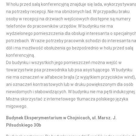
W holu przed salą konferencyjną znajduje się lada, wykorzystywan
na potrzeby recepcji. Nie ma obniżonych lad. W przypadku braku
osoby w recepcji na drzwiach wejściowych dostępne są numery
telefonów do pracowników urzędów. W budynku nie ma
wydzielonego pomieszczenia dla obsługi interesanta o specjalnyc
potrzebach. W razie potrzeby pracownik schodzi do interesanta n
dół i ma możliwość obsłużenia go bezpośrednio w holu przed salą
konferencyjną.
Do budynku i wszystkich jego pomieszczeń można wejść w
towarzystwie psa przewodnika lub psa asystującego. W budynku
nie ma oznaczeń w alfabecie brajla (z wyjątkiem przycisków wind),
ani oznaczeń kontrastowych lub w druku powiększonym dla osób
niewidomych i słabowidzących. W budynku nie ma pętli indukcyjnej.
Można skorzystać z internetowego tłumacza polskiego języka
migowego.
Budynek Eksperymentarium w Chojnicach, ul. Marsz. J.
Piłsudskiego 30b