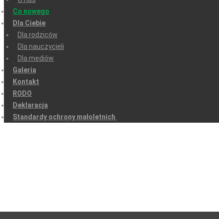
Co nowego
Dla Ciebie
Dla rodziców
Dla nauczycieli
Dla mediów
Galeria
Kontakt
RODO
Deklaracja
Standardy ochrony małoletnich