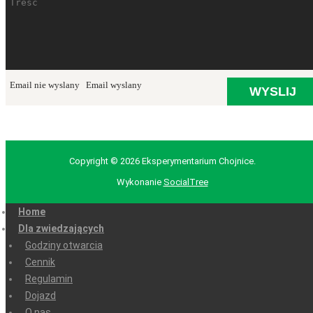
Email nie wyslany
Email wyslany
Copyright © 2026 Eksperymentarium Chojnice.
Wykonanie
SocialTree
Home
Dla zwiedzających
Godziny otwarcia
Cennik
Regulamin
Dojazd
O nas