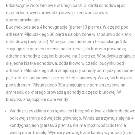
Edukacyjno-Wdrożeniowe w Chojnicach. Z klatki schodowej do
części biurowych prowadzą drzwi przeciwpożarowe,
samozamykające.
Budynek posiada 4 kondygnacje (parter i 3 piętra). W części pod
adresem Piłsudskiego 30 piętra są obniżone w stosunku do klatki
schodowej (półpiętra). W części pod adresem Piłsudskiego 30a
znajduje się pomieszczenie na antresoli, do którego prowadzą
odrębne schody z części biurowej na 3 piętrze. W budynku znajduje
się jedna klatka schodowa, dodatkowo w części budynku pod
adresem Piłsudskiego 30a znajdują się schody pomiędzy poziom
piętra klatki schodowej i pięter części biurowej. W części budynku
pod adresem Piłsudskiego 30a znajduje się pomieszczenie na
antresoli, do którego prowadzą schody z części biurowej. W
budynku znajdują się dwie windy:
Winda przeszklona dostępna jest bezpośrednio z klaki schodowe
po lewej stronie od wejścia głównego. Winda zatrzymuje się na 4
kondygnacjach (parter, 3 piętra), nie ma możliwości dotarcia
windą na antresolę. Wymiary wewnętrzne kabiny wynoszą (szer.