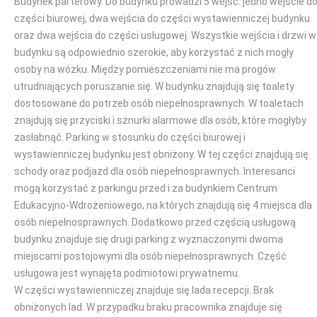
Budynek parterowy. Do budynku prowadzi 5 wejść: jedno wejście d
części biurowej, dwa wejścia do części wystawienniczej budynku
oraz dwa wejścia do części usługowej. Wszystkie wejścia i drzwi w
budynku są odpowiednio szerokie, aby korzystać z nich mogły
osoby na wózku. Między pomieszczeniami nie ma progów
utrudniających poruszanie się. W budynku znajdują się toalety
dostosowane do potrzeb osób niepełnosprawnych. W toaletach
znajdują się przyciski i sznurki alarmowe dla osób, które mogłyby
zasłabnąć. Parking w stosunku do części biurowej i
wystawienniczej budynku jest obniżony. W tej części znajdują się
schody oraz podjazd dla osób niepełnosprawnych. Interesanci
mogą korzystać z parkingu przed i za budynkiem Centrum
Edukacyjno-Wdrożeniowego, na których znajdują się 4 miejsca dla
osób niepełnosprawnych. Dodatkowo przed częścią usługową
budynku znajduje się drugi parking z wyznaczonymi dwoma
miejscami postojowymi dla osób niepełnosprawnych. Część
usługowa jest wynajęta podmiotowi prywatnemu.
W części wystawienniczej znajduje się lada recepcji. Brak
obniżonych lad. W przypadku braku pracownika znajduje się