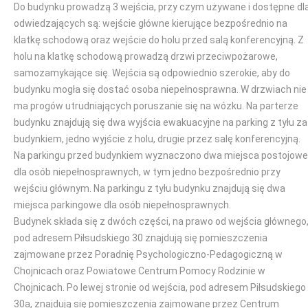
Do budynku prowadzą 3 wejścia, przy czym używane i dostępne dl
odwiedzających są: wejście główne kierujące bezpośrednio na
klatkę schodową oraz wejście do holu przed salą konferencyjną. Z
holu na klatkę schodową prowadzą drzwi przeciwpożarowe,
samozamykające się. Wejścia są odpowiednio szerokie, aby do
budynku mogła się dostać osoba niepełnosprawna. W drzwiach nie
ma progów utrudniających poruszanie się na wózku. Na parterze
budynku znajdują się dwa wyjścia ewakuacyjne na parking z tyłu za
budynkiem, jedno wyjście z holu, drugie przez salę konferencyjną.
Na parkingu przed budynkiem wyznaczono dwa miejsca postojowe
dla osób niepełnosprawnych, w tym jedno bezpośrednio przy
wejściu głównym. Na parkingu z tyłu budynku znajdują się dwa
miejsca parkingowe dla osób niepełnosprawnych.
Budynek składa się z dwóch części, na prawo od wejścia głównego
pod adresem Piłsudskiego 30 znajdują się pomieszczenia
zajmowane przez Poradnię Psychologiczno-Pedagogiczną w
Chojnicach oraz Powiatowe Centrum Pomocy Rodzinie w
Chojnicach. Po lewej stronie od wejścia, pod adresem Piłsudskiego
30a, znajdują się pomieszczenia zajmowane przez Centrum