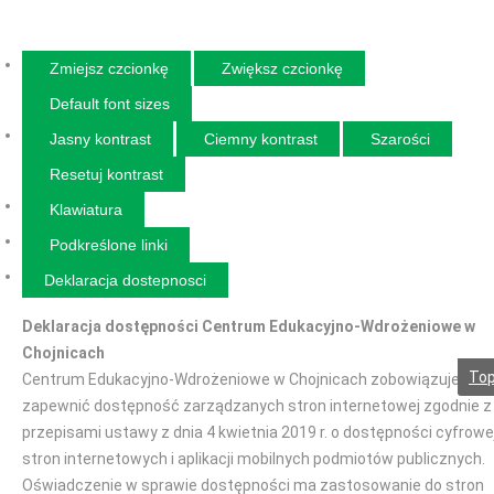
Zmiejsz czcionkę
Zwiększ czcionkę
Default font sizes
Jasny kontrast
Ciemny kontrast
Szarości
Resetuj kontrast
Klawiatura
Podkreślone linki
Deklaracja dostepnosci
Deklaracja dostępności Centrum Edukacyjno-Wdrożeniowe w
Chojnicach
To
Centrum Edukacyjno-Wdrożeniowe w Chojnicach zobowiązuje się
zapewnić dostępność zarządzanych stron internetowej zgodnie z
przepisami ustawy z dnia 4 kwietnia 2019 r. o dostępności cyfrowe
stron internetowych i aplikacji mobilnych podmiotów publicznych.
Oświadczenie w sprawie dostępności ma zastosowanie do stron