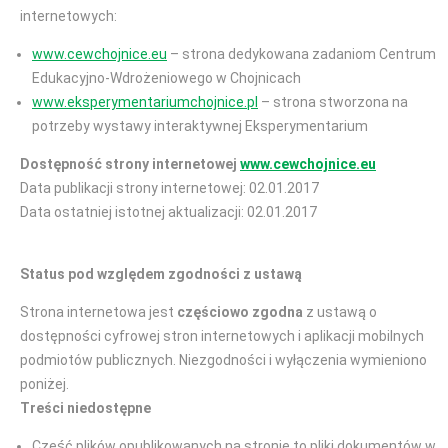
internetowych:
www.cewchojnice.eu
– strona dedykowana zadaniom Centrum
Edukacyjno-Wdrożeniowego w Chojnicach
www.eksperymentariumchojnice.pl
– strona stworzona na
potrzeby wystawy interaktywnej Eksperymentarium
Dostępność strony internetowej
www.cewchojnice.eu
Data publikacji strony internetowej: 02.01.2017
Data ostatniej istotnej aktualizacji: 02.01.2017
Status pod względem zgodności z ustawą
Strona internetowa jest
częściowo zgodna
z ustawą o
dostępności cyfrowej stron internetowych i aplikacji mobilnych
podmiotów publicznych. Niezgodności i wyłączenia wymieniono
poniżej.
Treści niedostępne
Część plików opublikowanych na stronie to pliki dokumentów w