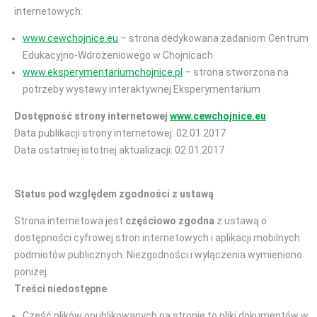
internetowych:
www.cewchojnice.eu
– strona dedykowana zadaniom Centrum
Edukacyjno-Wdrożeniowego w Chojnicach
www.eksperymentariumchojnice.pl
– strona stworzona na
potrzeby wystawy interaktywnej Eksperymentarium
Dostępność strony internetowej
www.cewchojnice.eu
Data publikacji strony internetowej: 02.01.2017
Data ostatniej istotnej aktualizacji: 02.01.2017
Status pod względem zgodności z ustawą
Strona internetowa jest
częściowo zgodna
z ustawą o
dostępności cyfrowej stron internetowych i aplikacji mobilnych
podmiotów publicznych. Niezgodności i wyłączenia wymieniono
poniżej.
Treści niedostępne
Część plików opublikowanych na stronie to pliki dokumentów w