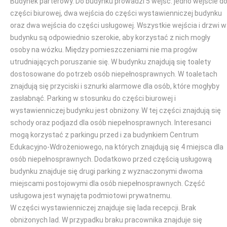
Budynek parterowy. Do budynku prowadzi 5 wejść: jedno wejście d
części biurowej, dwa wejścia do części wystawienniczej budynku
oraz dwa wejścia do części usługowej. Wszystkie wejścia i drzwi w
budynku są odpowiednio szerokie, aby korzystać z nich mogły
osoby na wózku. Między pomieszczeniami nie ma progów
utrudniających poruszanie się. W budynku znajdują się toalety
dostosowane do potrzeb osób niepełnosprawnych. W toaletach
znajdują się przyciski i sznurki alarmowe dla osób, które mogłyby
zasłabnąć. Parking w stosunku do części biurowej i
wystawienniczej budynku jest obniżony. W tej części znajdują się
schody oraz podjazd dla osób niepełnosprawnych. Interesanci
mogą korzystać z parkingu przed i za budynkiem Centrum
Edukacyjno-Wdrożeniowego, na których znajdują się 4 miejsca dla
osób niepełnosprawnych. Dodatkowo przed częścią usługową
budynku znajduje się drugi parking z wyznaczonymi dwoma
miejscami postojowymi dla osób niepełnosprawnych. Część
usługowa jest wynajęta podmiotowi prywatnemu.
W części wystawienniczej znajduje się lada recepcji. Brak
obniżonych lad. W przypadku braku pracownika znajduje się