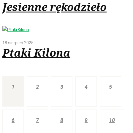
Jesienne rękodzieło
18 sierpień 2025
Ptaki Kilona
1
2
3
4
5
6
7
8
9
10