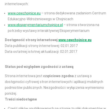
internetowych:
www.cewchojnice.eu
– strona dedykowana zadaniom Centrum
Edukacyjno-Wdrożeniowego w Chojnicach
www.eksperymentariumchojnice.pl
– strona stworzona na
potrzeby wystawy interaktywnej Eksperymentarium
Dostępność strony internetowej
www.cewchojnice.eu
Data publikacji strony internetowej: 02.01.2017
Data ostatniej istotnej aktualizacji: 02.01.2017
Status pod względem zgodności z ustawą
Strona internetowa jest
częściowo zgodna
z ustawą o
dostępności cyfrowej stron internetowych i aplikacji mobilnych
podmiotów publicznych. Niezgodności i wyłączenia wymieniono
poniżej.
Treści niedostępne
Część plików opublikowanych na stronie to pliki dokumentów w