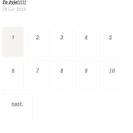
To żyje!!!!!
26 Lut. 2019
1
2
3
4
5
6
7
8
9
10
nast.