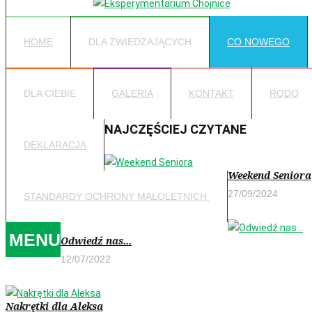
HOME
DLA ZWIEDZAJĄCYCH
CO NOWEGO
DLA CIEBIE
GALERIA
KONTAKT
RODO
NAJCZĘŚCIEJ CZYTANE
DEKLARACJA
Weekend Seniora
27/09/2024
STANDARDY OCHRONY MAŁOLETNICH
MENU
Odwiedź nas...
12/07/2022
Nakrętki dla Aleksa