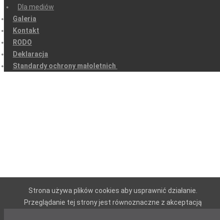
Dla mediów
Galeria
Kontakt
RODO
Deklaracja
Standardy ochrony małoletnich
Strona używa plików cookies aby usprawnić działanie.
Przeglądanie tej strony jest równoznaczne z akceptacją
cisteczek.
More details…