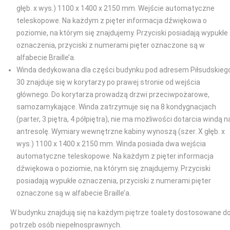
głęb. x wys.) 1100 x 1400 x 2150 mm. Wejście automatyczne
teleskopowe. Na każdym z pięter informacja dźwiękowa o
poziomie, na którym się znajdujemy. Przyciski posiadają wypukłe
oznaczenia, przyciski z numerami pięter oznaczone są w
alfabecie Braille’a.
Winda dedykowana dla części budynku pod adresem Piłsudskieg
30 znajduje się w korytarzy po prawej stronie od wejścia
głównego. Do korytarza prowadzą drzwi przeciwpożarowe,
samozamykające. Winda zatrzymuje się na 8 kondygnacjach
(parter, 3 piętra, 4 półpiętra), nie ma możliwości dotarcia windą n
antresolę. Wymiary wewnętrzne kabiny wynoszą (szer. X głęb. x
wys.) 1100 x 1400 x 2150 mm. Winda posiada dwa wejścia
automatyczne teleskopowe. Na każdym z pięter informacja
dźwiękowa o poziomie, na którym się znajdujemy. Przyciski
posiadają wypukłe oznaczenia, przyciski z numerami pięter
oznaczone są w alfabecie Braille’a.
W budynku znajdują się na każdym piętrze toalety dostosowane d
potrzeb osób niepełnosprawnych.