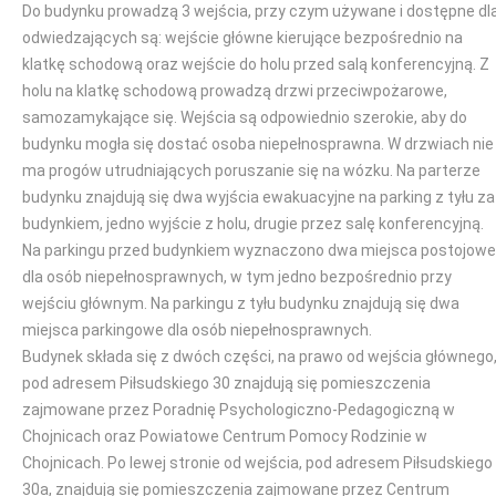
Do budynku prowadzą 3 wejścia, przy czym używane i dostępne dl
odwiedzających są: wejście główne kierujące bezpośrednio na
klatkę schodową oraz wejście do holu przed salą konferencyjną. Z
holu na klatkę schodową prowadzą drzwi przeciwpożarowe,
samozamykające się. Wejścia są odpowiednio szerokie, aby do
budynku mogła się dostać osoba niepełnosprawna. W drzwiach nie
ma progów utrudniających poruszanie się na wózku. Na parterze
budynku znajdują się dwa wyjścia ewakuacyjne na parking z tyłu za
budynkiem, jedno wyjście z holu, drugie przez salę konferencyjną.
Na parkingu przed budynkiem wyznaczono dwa miejsca postojowe
dla osób niepełnosprawnych, w tym jedno bezpośrednio przy
wejściu głównym. Na parkingu z tyłu budynku znajdują się dwa
miejsca parkingowe dla osób niepełnosprawnych.
Budynek składa się z dwóch części, na prawo od wejścia głównego
pod adresem Piłsudskiego 30 znajdują się pomieszczenia
zajmowane przez Poradnię Psychologiczno-Pedagogiczną w
Chojnicach oraz Powiatowe Centrum Pomocy Rodzinie w
Chojnicach. Po lewej stronie od wejścia, pod adresem Piłsudskiego
30a, znajdują się pomieszczenia zajmowane przez Centrum