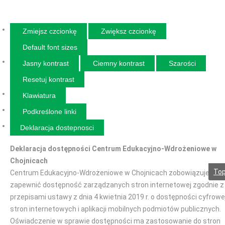
Zmiejsz czcionkę
Zwiększ czcionkę
Default font sizes
Jasny kontrast
Ciemny kontrast
Szarości
Resetuj kontrast
Klawiatura
Podkreślone linki
Deklaracja dostepnosci
Deklaracja dostępności Centrum Edukacyjno-Wdrożeniowe w
Chojnicach
To
Centrum Edukacyjno-Wdrożeniowe w Chojnicach zobowiązuje się
zapewnić dostępność zarządzanych stron internetowej zgodnie z
przepisami ustawy z dnia 4 kwietnia 2019 r. o dostępności cyfrowe
stron internetowych i aplikacji mobilnych podmiotów publicznych.
Oświadczenie w sprawie dostępności ma zastosowanie do stron