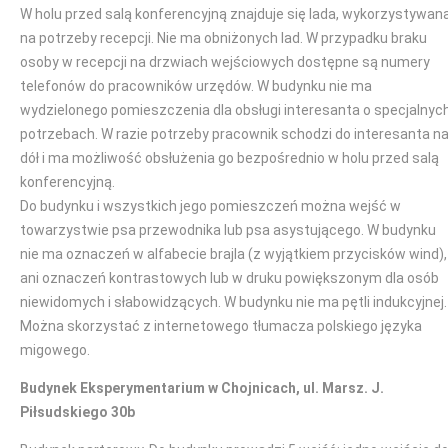
W holu przed salą konferencyjną znajduje się lada, wykorzystywan
na potrzeby recepcji. Nie ma obniżonych lad. W przypadku braku
osoby w recepcji na drzwiach wejściowych dostępne są numery
telefonów do pracowników urzędów. W budynku nie ma
wydzielonego pomieszczenia dla obsługi interesanta o specjalnyc
potrzebach. W razie potrzeby pracownik schodzi do interesanta n
dół i ma możliwość obsłużenia go bezpośrednio w holu przed salą
konferencyjną.
Do budynku i wszystkich jego pomieszczeń można wejść w
towarzystwie psa przewodnika lub psa asystującego. W budynku
nie ma oznaczeń w alfabecie brajla (z wyjątkiem przycisków wind),
ani oznaczeń kontrastowych lub w druku powiększonym dla osób
niewidomych i słabowidzących. W budynku nie ma pętli indukcyjnej.
Można skorzystać z internetowego tłumacza polskiego języka
migowego.
Budynek Eksperymentarium w Chojnicach, ul. Marsz. J.
Piłsudskiego 30b