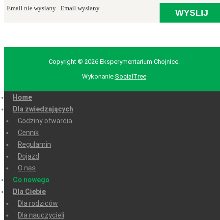
Email nie wyslany
Email wyslany
Copyright © 2026 Eksperymentarium Chojnice.
Wykonanie
SocialTree
Home
Dla zwiedzających
Godziny otwarcia
Cennik
Regulamin
Dojazd
O nas
Co nowego
Dla Ciebie
Dla rodziców
Dla nauczycieli