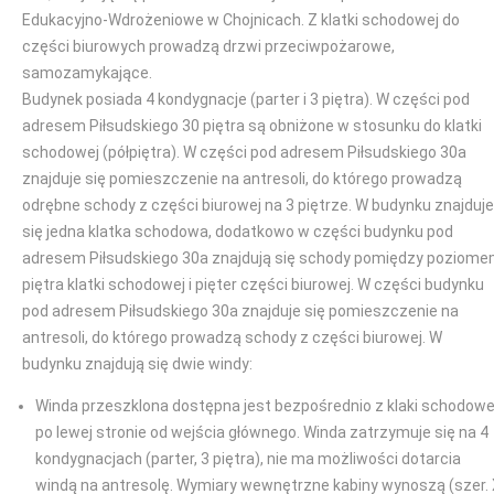
Edukacyjno-Wdrożeniowe w Chojnicach. Z klatki schodowej do
części biurowych prowadzą drzwi przeciwpożarowe,
samozamykające.
Budynek posiada 4 kondygnacje (parter i 3 piętra). W części pod
adresem Piłsudskiego 30 piętra są obniżone w stosunku do klatki
schodowej (półpiętra). W części pod adresem Piłsudskiego 30a
znajduje się pomieszczenie na antresoli, do którego prowadzą
odrębne schody z części biurowej na 3 piętrze. W budynku znajduje
się jedna klatka schodowa, dodatkowo w części budynku pod
adresem Piłsudskiego 30a znajdują się schody pomiędzy poziom
piętra klatki schodowej i pięter części biurowej. W części budynku
pod adresem Piłsudskiego 30a znajduje się pomieszczenie na
antresoli, do którego prowadzą schody z części biurowej. W
budynku znajdują się dwie windy:
Winda przeszklona dostępna jest bezpośrednio z klaki schodowe
po lewej stronie od wejścia głównego. Winda zatrzymuje się na 4
kondygnacjach (parter, 3 piętra), nie ma możliwości dotarcia
windą na antresolę. Wymiary wewnętrzne kabiny wynoszą (szer.