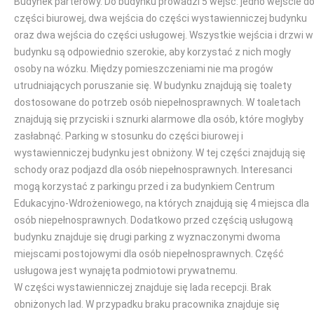
Budynek parterowy. Do budynku prowadzi 5 wejść: jedno wejście d
części biurowej, dwa wejścia do części wystawienniczej budynku
oraz dwa wejścia do części usługowej. Wszystkie wejścia i drzwi w
budynku są odpowiednio szerokie, aby korzystać z nich mogły
osoby na wózku. Między pomieszczeniami nie ma progów
utrudniających poruszanie się. W budynku znajdują się toalety
dostosowane do potrzeb osób niepełnosprawnych. W toaletach
znajdują się przyciski i sznurki alarmowe dla osób, które mogłyby
zasłabnąć. Parking w stosunku do części biurowej i
wystawienniczej budynku jest obniżony. W tej części znajdują się
schody oraz podjazd dla osób niepełnosprawnych. Interesanci
mogą korzystać z parkingu przed i za budynkiem Centrum
Edukacyjno-Wdrożeniowego, na których znajdują się 4 miejsca dla
osób niepełnosprawnych. Dodatkowo przed częścią usługową
budynku znajduje się drugi parking z wyznaczonymi dwoma
miejscami postojowymi dla osób niepełnosprawnych. Część
usługowa jest wynajęta podmiotowi prywatnemu.
W części wystawienniczej znajduje się lada recepcji. Brak
obniżonych lad. W przypadku braku pracownika znajduje się