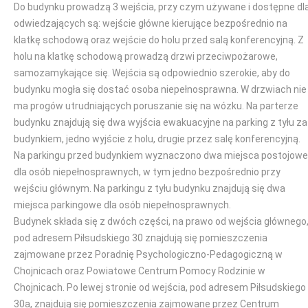
Do budynku prowadzą 3 wejścia, przy czym używane i dostępne dl
odwiedzających są: wejście główne kierujące bezpośrednio na
klatkę schodową oraz wejście do holu przed salą konferencyjną. Z
holu na klatkę schodową prowadzą drzwi przeciwpożarowe,
samozamykające się. Wejścia są odpowiednio szerokie, aby do
budynku mogła się dostać osoba niepełnosprawna. W drzwiach nie
ma progów utrudniających poruszanie się na wózku. Na parterze
budynku znajdują się dwa wyjścia ewakuacyjne na parking z tyłu za
budynkiem, jedno wyjście z holu, drugie przez salę konferencyjną.
Na parkingu przed budynkiem wyznaczono dwa miejsca postojowe
dla osób niepełnosprawnych, w tym jedno bezpośrednio przy
wejściu głównym. Na parkingu z tyłu budynku znajdują się dwa
miejsca parkingowe dla osób niepełnosprawnych.
Budynek składa się z dwóch części, na prawo od wejścia głównego
pod adresem Piłsudskiego 30 znajdują się pomieszczenia
zajmowane przez Poradnię Psychologiczno-Pedagogiczną w
Chojnicach oraz Powiatowe Centrum Pomocy Rodzinie w
Chojnicach. Po lewej stronie od wejścia, pod adresem Piłsudskiego
30a, znajdują się pomieszczenia zajmowane przez Centrum