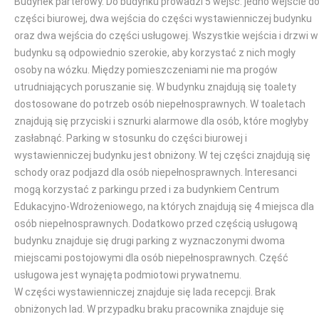
Budynek parterowy. Do budynku prowadzi 5 wejść: jedno wejście d
części biurowej, dwa wejścia do części wystawienniczej budynku
oraz dwa wejścia do części usługowej. Wszystkie wejścia i drzwi w
budynku są odpowiednio szerokie, aby korzystać z nich mogły
osoby na wózku. Między pomieszczeniami nie ma progów
utrudniających poruszanie się. W budynku znajdują się toalety
dostosowane do potrzeb osób niepełnosprawnych. W toaletach
znajdują się przyciski i sznurki alarmowe dla osób, które mogłyby
zasłabnąć. Parking w stosunku do części biurowej i
wystawienniczej budynku jest obniżony. W tej części znajdują się
schody oraz podjazd dla osób niepełnosprawnych. Interesanci
mogą korzystać z parkingu przed i za budynkiem Centrum
Edukacyjno-Wdrożeniowego, na których znajdują się 4 miejsca dla
osób niepełnosprawnych. Dodatkowo przed częścią usługową
budynku znajduje się drugi parking z wyznaczonymi dwoma
miejscami postojowymi dla osób niepełnosprawnych. Część
usługowa jest wynajęta podmiotowi prywatnemu.
W części wystawienniczej znajduje się lada recepcji. Brak
obniżonych lad. W przypadku braku pracownika znajduje się