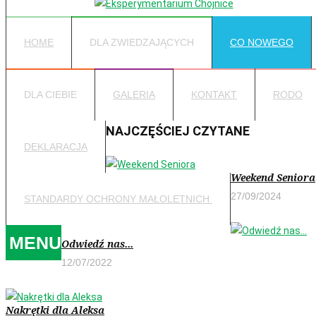
HOME
DLA ZWIEDZAJĄCYCH
CO NOWEGO
DLA CIEBIE
GALERIA
KONTAKT
RODO
NAJCZĘŚCIEJ CZYTANE
DEKLARACJA
Weekend Seniora
27/09/2024
STANDARDY OCHRONY MAŁOLETNICH
MENU
Odwiedź nas...
12/07/2022
Nakrętki dla Aleksa