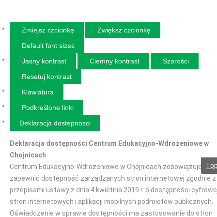
Zmiejsz czcionkę
Zwiększ czcionkę
Default font sizes
Jasny kontrast
Ciemny kontrast
Szarości
Resetuj kontrast
Klawiatura
Podkreślone linki
Deklaracja dostepnosci
Deklaracja dostępności Centrum Edukacyjno-Wdrożeniowe w
Chojnicach
To
Centrum Edukacyjno-Wdrożeniowe w Chojnicach zobowiązuje się
zapewnić dostępność zarządzanych stron internetowej zgodnie z
przepisami ustawy z dnia 4 kwietnia 2019 r. o dostępności cyfrowe
stron internetowych i aplikacji mobilnych podmiotów publicznych.
Oświadczenie w sprawie dostępności ma zastosowanie do stron