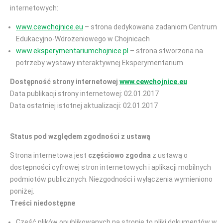
internetowych:
www.cewchojnice.eu
– strona dedykowana zadaniom Centrum
Edukacyjno-Wdrożeniowego w Chojnicach
www.eksperymentariumchojnice.pl
– strona stworzona na
potrzeby wystawy interaktywnej Eksperymentarium
Dostępność strony internetowej
www.cewchojnice.eu
Data publikacji strony internetowej: 02.01.2017
Data ostatniej istotnej aktualizacji: 02.01.2017
Status pod względem zgodności z ustawą
Strona internetowa jest
częściowo zgodna
z ustawą o
dostępności cyfrowej stron internetowych i aplikacji mobilnych
podmiotów publicznych. Niezgodności i wyłączenia wymieniono
poniżej.
Treści niedostępne
Część plików opublikowanych na stronie to pliki dokumentów w