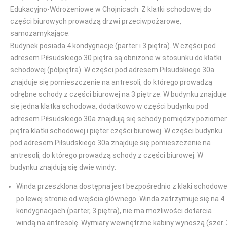
Edukacyjno-Wdrożeniowe w Chojnicach. Z klatki schodowej do
części biurowych prowadzą drzwi przeciwpożarowe,
samozamykające.
Budynek posiada 4 kondygnacje (parter i 3 piętra). W części pod
adresem Piłsudskiego 30 piętra są obniżone w stosunku do klatki
schodowej (półpiętra). W części pod adresem Piłsudskiego 30a
znajduje się pomieszczenie na antresoli, do którego prowadzą
odrębne schody z części biurowej na 3 piętrze. W budynku znajduje
się jedna klatka schodowa, dodatkowo w części budynku pod
adresem Piłsudskiego 30a znajdują się schody pomiędzy poziom
piętra klatki schodowej i pięter części biurowej. W części budynku
pod adresem Piłsudskiego 30a znajduje się pomieszczenie na
antresoli, do którego prowadzą schody z części biurowej. W
budynku znajdują się dwie windy:
Winda przeszklona dostępna jest bezpośrednio z klaki schodowe
po lewej stronie od wejścia głównego. Winda zatrzymuje się na 4
kondygnacjach (parter, 3 piętra), nie ma możliwości dotarcia
windą na antresolę. Wymiary wewnętrzne kabiny wynoszą (szer.