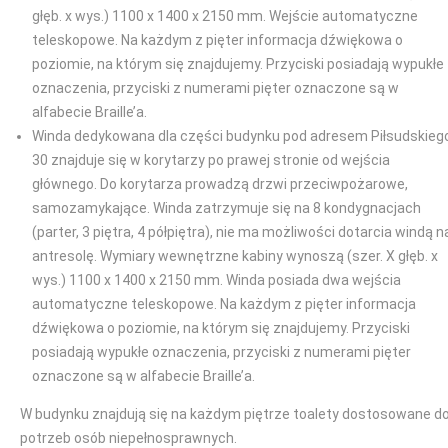
głęb. x wys.) 1100 x 1400 x 2150 mm. Wejście automatyczne
teleskopowe. Na każdym z pięter informacja dźwiękowa o
poziomie, na którym się znajdujemy. Przyciski posiadają wypukłe
oznaczenia, przyciski z numerami pięter oznaczone są w
alfabecie Braille’a.
Winda dedykowana dla części budynku pod adresem Piłsudskieg
30 znajduje się w korytarzy po prawej stronie od wejścia
głównego. Do korytarza prowadzą drzwi przeciwpożarowe,
samozamykające. Winda zatrzymuje się na 8 kondygnacjach
(parter, 3 piętra, 4 półpiętra), nie ma możliwości dotarcia windą n
antresolę. Wymiary wewnętrzne kabiny wynoszą (szer. X głęb. x
wys.) 1100 x 1400 x 2150 mm. Winda posiada dwa wejścia
automatyczne teleskopowe. Na każdym z pięter informacja
dźwiękowa o poziomie, na którym się znajdujemy. Przyciski
posiadają wypukłe oznaczenia, przyciski z numerami pięter
oznaczone są w alfabecie Braille’a.
W budynku znajdują się na każdym piętrze toalety dostosowane d
potrzeb osób niepełnosprawnych.