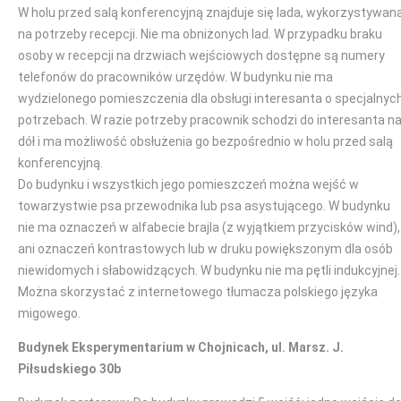
W holu przed salą konferencyjną znajduje się lada, wykorzystywan
na potrzeby recepcji. Nie ma obniżonych lad. W przypadku braku
osoby w recepcji na drzwiach wejściowych dostępne są numery
telefonów do pracowników urzędów. W budynku nie ma
wydzielonego pomieszczenia dla obsługi interesanta o specjalnyc
potrzebach. W razie potrzeby pracownik schodzi do interesanta n
dół i ma możliwość obsłużenia go bezpośrednio w holu przed salą
konferencyjną.
Do budynku i wszystkich jego pomieszczeń można wejść w
towarzystwie psa przewodnika lub psa asystującego. W budynku
nie ma oznaczeń w alfabecie brajla (z wyjątkiem przycisków wind),
ani oznaczeń kontrastowych lub w druku powiększonym dla osób
niewidomych i słabowidzących. W budynku nie ma pętli indukcyjnej.
Można skorzystać z internetowego tłumacza polskiego języka
migowego.
Budynek Eksperymentarium w Chojnicach, ul. Marsz. J.
Piłsudskiego 30b