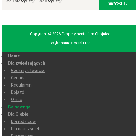
Email nie wyslany
Email wyslany
Copyright © 2026 Eksperymentarium Chojnice.
Wykonanie
SocialTree
Home
Dla zwiedzających
Godziny otwarcia
Cennik
Regulamin
Dojazd
O nas
Co nowego
Dla Ciebie
Dla rodziców
Dla nauczycieli