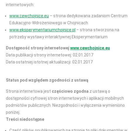
internetowych:
www.cewchojnice.eu
– strona dedykowana zadaniom Centrum
Edukacyjno-Wdrożeniowego w Chojnicach
www.eksperymentariumchojnice.pl
– strona stworzona na
potrzeby wystawy interaktywnej Eksperymentarium
Dostępność strony internetowej
www.cewchojnice.eu
Data publikacji strony internetowej: 02.01.2017
Data ostatniej istotnej aktualizacji: 02.01.2017
Status pod względem zgodności z ustawą
Strona internetowa jest
częściowo zgodna
z ustawą o
dostępności cyfrowej stron internetowych i aplikacji mobilnych
podmiotów publicznych. Niezgodności i wyłączenia wymieniono
poniżej.
Treści niedostępne
Część plików opublikowanych na stronie to pliki dokumentów w