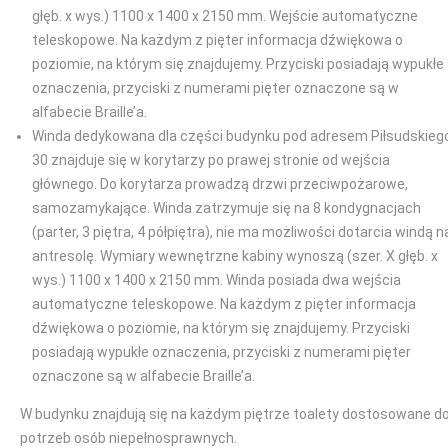
głęb. x wys.) 1100 x 1400 x 2150 mm. Wejście automatyczne
teleskopowe. Na każdym z pięter informacja dźwiękowa o
poziomie, na którym się znajdujemy. Przyciski posiadają wypukłe
oznaczenia, przyciski z numerami pięter oznaczone są w
alfabecie Braille’a.
Winda dedykowana dla części budynku pod adresem Piłsudskieg
30 znajduje się w korytarzy po prawej stronie od wejścia
głównego. Do korytarza prowadzą drzwi przeciwpożarowe,
samozamykające. Winda zatrzymuje się na 8 kondygnacjach
(parter, 3 piętra, 4 półpiętra), nie ma możliwości dotarcia windą n
antresolę. Wymiary wewnętrzne kabiny wynoszą (szer. X głęb. x
wys.) 1100 x 1400 x 2150 mm. Winda posiada dwa wejścia
automatyczne teleskopowe. Na każdym z pięter informacja
dźwiękowa o poziomie, na którym się znajdujemy. Przyciski
posiadają wypukłe oznaczenia, przyciski z numerami pięter
oznaczone są w alfabecie Braille’a.
W budynku znajdują się na każdym piętrze toalety dostosowane d
potrzeb osób niepełnosprawnych.