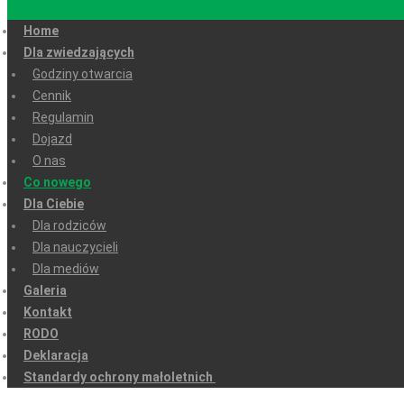
Home
Dla zwiedzających
Godziny otwarcia
Cennik
Regulamin
Dojazd
O nas
Co nowego
Dla Ciebie
Dla rodziców
Dla nauczycieli
Dla mediów
Galeria
Kontakt
RODO
Deklaracja
Standardy ochrony małoletnich