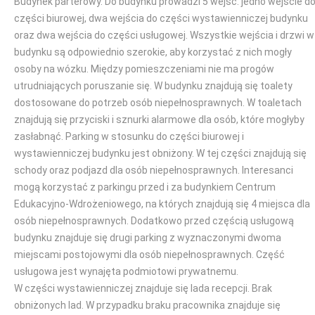
Budynek parterowy. Do budynku prowadzi 5 wejść: jedno wejście d
części biurowej, dwa wejścia do części wystawienniczej budynku
oraz dwa wejścia do części usługowej. Wszystkie wejścia i drzwi w
budynku są odpowiednio szerokie, aby korzystać z nich mogły
osoby na wózku. Między pomieszczeniami nie ma progów
utrudniających poruszanie się. W budynku znajdują się toalety
dostosowane do potrzeb osób niepełnosprawnych. W toaletach
znajdują się przyciski i sznurki alarmowe dla osób, które mogłyby
zasłabnąć. Parking w stosunku do części biurowej i
wystawienniczej budynku jest obniżony. W tej części znajdują się
schody oraz podjazd dla osób niepełnosprawnych. Interesanci
mogą korzystać z parkingu przed i za budynkiem Centrum
Edukacyjno-Wdrożeniowego, na których znajdują się 4 miejsca dla
osób niepełnosprawnych. Dodatkowo przed częścią usługową
budynku znajduje się drugi parking z wyznaczonymi dwoma
miejscami postojowymi dla osób niepełnosprawnych. Część
usługowa jest wynajęta podmiotowi prywatnemu.
W części wystawienniczej znajduje się lada recepcji. Brak
obniżonych lad. W przypadku braku pracownika znajduje się