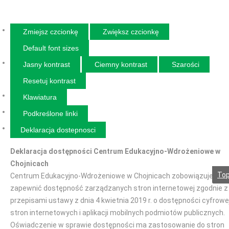
Zmiejsz czcionkę
Zwiększ czcionkę
Default font sizes
Jasny kontrast
Ciemny kontrast
Szarości
Resetuj kontrast
Klawiatura
Podkreślone linki
Deklaracja dostepnosci
Deklaracja dostępności Centrum Edukacyjno-Wdrożeniowe w
Chojnicach
To
Centrum Edukacyjno-Wdrożeniowe w Chojnicach zobowiązuje się
zapewnić dostępność zarządzanych stron internetowej zgodnie z
przepisami ustawy z dnia 4 kwietnia 2019 r. o dostępności cyfrowe
stron internetowych i aplikacji mobilnych podmiotów publicznych.
Oświadczenie w sprawie dostępności ma zastosowanie do stron