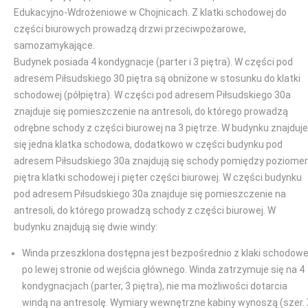
Edukacyjno-Wdrożeniowe w Chojnicach. Z klatki schodowej do
części biurowych prowadzą drzwi przeciwpożarowe,
samozamykające.
Budynek posiada 4 kondygnacje (parter i 3 piętra). W części pod
adresem Piłsudskiego 30 piętra są obniżone w stosunku do klatki
schodowej (półpiętra). W części pod adresem Piłsudskiego 30a
znajduje się pomieszczenie na antresoli, do którego prowadzą
odrębne schody z części biurowej na 3 piętrze. W budynku znajduje
się jedna klatka schodowa, dodatkowo w części budynku pod
adresem Piłsudskiego 30a znajdują się schody pomiędzy poziom
piętra klatki schodowej i pięter części biurowej. W części budynku
pod adresem Piłsudskiego 30a znajduje się pomieszczenie na
antresoli, do którego prowadzą schody z części biurowej. W
budynku znajdują się dwie windy:
Winda przeszklona dostępna jest bezpośrednio z klaki schodowe
po lewej stronie od wejścia głównego. Winda zatrzymuje się na 4
kondygnacjach (parter, 3 piętra), nie ma możliwości dotarcia
windą na antresolę. Wymiary wewnętrzne kabiny wynoszą (szer.