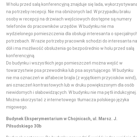
W holu przed salą konferencyjną znajduje się lada, wykorzystywan
na potrzeby recepcji. Nie ma obniżonych lad. W przypadku braku
osoby w recepcji na drzwiach wejściowych dostępne są numery
telefonów do pracowników urzędów. W budynku nie ma
wydzielonego pomieszczenia dla obsługi interesanta o specjalnyc
potrzebach. W razie potrzeby pracownik schodzi do interesanta n
dół i ma możliwość obsłużenia go bezpośrednio w holu przed salą
konferencyjną.
Do budynku i wszystkich jego pomieszczeń można wejść w
towarzystwie psa przewodnika lub psa asystującego. W budynku
nie ma oznaczeń w alfabecie brajla (z wyjątkiem przycisków wind),
ani oznaczeń kontrastowych lub w druku powiększonym dla osób
niewidomych i słabowidzących. W budynku nie ma pętli indukcyjnej.
Można skorzystać z internetowego tłumacza polskiego języka
migowego.
Budynek Eksperymentarium w Chojnicach, ul. Marsz. J.
Piłsudskiego 30b