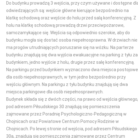
Do budynku prowadzą 3 wejścia, przy czym używane i dostępne dl
odwiedzających są: wejście główne kierujące bezpośrednio na
klatkę schodową oraz wejście do holu przed salą konferencyjną. Z
holu na klatkę schodową prowadzą drzwi przeciwpożarowe,
samozamykające się. Wejścia są odpowiednio szerokie, aby do
budynku mogła się dostać osoba niepełnosprawna. W drzwiach nie
ma progów utrudniających poruszanie się na wózku. Na parterze
budynku znajdują się dwa wyjścia ewakuacyjne na parking z tyłu za
budynkiem, jedno wyjście z holu, drugie przez salę konferencyjną.
Na parkingu przed budynkiem wyznaczono dwa miejsca postojowe
dla osób niepełnosprawnych, w tym jedno bezpośrednio przy
wejściu głównym. Na parkingu z tyłu budynku znajdują się dwa
miejsca parkingowe dla osób niepełnosprawnych.
Budynek składa się z dwóch części, na prawo od wejścia głównego
pod adresem Piłsudskiego 30 znajdują się pomieszczenia
zajmowane przez Poradnię Psychologiczno-Pedagogiczną w
Chojnicach oraz Powiatowe Centrum Pomocy Rodzinie w
Chojnicach. Po lewej stronie od wejścia, pod adresem Piłsudskiego
30a, znajdują się pomieszczenia zajmowane przez Centrum