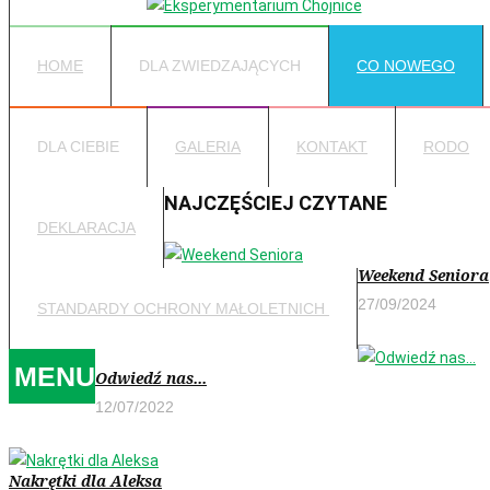
HOME
DLA ZWIEDZAJĄCYCH
CO NOWEGO
DLA CIEBIE
GALERIA
KONTAKT
RODO
NAJCZĘŚCIEJ CZYTANE
DEKLARACJA
Weekend Seniora
27/09/2024
STANDARDY OCHRONY MAŁOLETNICH
MENU
Odwiedź nas...
12/07/2022
Nakrętki dla Aleksa