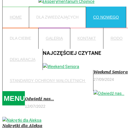
HOME
DLA ZWIEDZAJĄCYCH
CO NOWEGO
DLA CIEBIE
GALERIA
KONTAKT
RODO
NAJCZĘŚCIEJ CZYTANE
DEKLARACJA
Weekend Seniora
27/09/2024
STANDARDY OCHRONY MAŁOLETNICH
MENU
Odwiedź nas...
12/07/2022
Nakrętki dla Aleksa