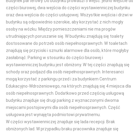
Budynek parterowy. Do budynku prowadzi 5 wejść: jedno wejście d
części biurowej, dwa wejścia do części wystawienniczej budynku
oraz dwa wejścia do części usługowej. Wszystkie wejścia i drzwi w
budynku są odpowiednio szerokie, aby korzystać z nich mogły
osoby na wózku. Między pomieszczeniami nie ma progów
utrudniających poruszanie się. W budynku znajdują się toalety
dostosowane do potrzeb osób niepełnosprawnych. W toaletach
znajdują się przyciski i sznurki alarmowe dla osób, które mogłyby
zasłabnąć. Parking w stosunku do części biurowej i
wystawienniczej budynku jest obniżony. W tej części znajdują się
schody oraz podjazd dla osób niepełnosprawnych. Interesanci
mogą korzystać z parkingu przed i za budynkiem Centrum
Edukacyjno-Wdrożeniowego, na których znajdują się 4 miejsca dla
osób niepełnosprawnych. Dodatkowo przed częścią usługową
budynku znajduje się drugi parking z wyznaczonymi dwoma
miejscami postojowymi dla osób niepełnosprawnych. Część
usługowa jest wynajęta podmiotowi prywatnemu.
W części wystawienniczej znajduje się lada recepcji. Brak
obniżonych lad. W przypadku braku pracownika znajduje się