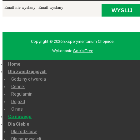
Email nie wyslany
Email wyslany
Copyright © 2026 Eksperymentarium Chojnice.
Wykonanie
SocialTree
Home
Dla zwiedzających
Godziny otwarcia
Cennik
Regulamin
Dojazd
O nas
Co nowego
Dla Ciebie
Dla rodziców
Dla nauczycieli