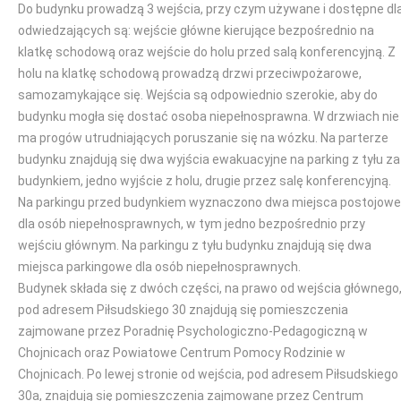
Do budynku prowadzą 3 wejścia, przy czym używane i dostępne dl
odwiedzających są: wejście główne kierujące bezpośrednio na
klatkę schodową oraz wejście do holu przed salą konferencyjną. Z
holu na klatkę schodową prowadzą drzwi przeciwpożarowe,
samozamykające się. Wejścia są odpowiednio szerokie, aby do
budynku mogła się dostać osoba niepełnosprawna. W drzwiach nie
ma progów utrudniających poruszanie się na wózku. Na parterze
budynku znajdują się dwa wyjścia ewakuacyjne na parking z tyłu za
budynkiem, jedno wyjście z holu, drugie przez salę konferencyjną.
Na parkingu przed budynkiem wyznaczono dwa miejsca postojowe
dla osób niepełnosprawnych, w tym jedno bezpośrednio przy
wejściu głównym. Na parkingu z tyłu budynku znajdują się dwa
miejsca parkingowe dla osób niepełnosprawnych.
Budynek składa się z dwóch części, na prawo od wejścia głównego
pod adresem Piłsudskiego 30 znajdują się pomieszczenia
zajmowane przez Poradnię Psychologiczno-Pedagogiczną w
Chojnicach oraz Powiatowe Centrum Pomocy Rodzinie w
Chojnicach. Po lewej stronie od wejścia, pod adresem Piłsudskiego
30a, znajdują się pomieszczenia zajmowane przez Centrum