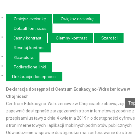
Zmiejsz czcionkę
Zwiększ czcionkę
Default font sizes
Jasny kontrast
Ciemny kontrast
Szarości
Resetuj kontrast
Klawiatura
Podkreślone linki
Deklaracja dostepnosci
Deklaracja dostępności Centrum Edukacyjno-Wdrożeniowe w
Chojnicach
To
Centrum Edukacyjno-Wdrożeniowe w Chojnicach zobowiązuje się
zapewnić dostępność zarządzanych stron internetowej zgodnie z
przepisami ustawy z dnia 4 kwietnia 2019 r. o dostępności cyfrowe
stron internetowych i aplikacji mobilnych podmiotów publicznych.
Oświadczenie w sprawie dostępności ma zastosowanie do stron