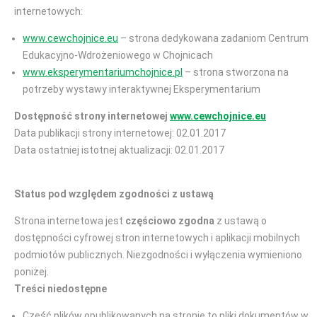
internetowych:
www.cewchojnice.eu
– strona dedykowana zadaniom Centrum
Edukacyjno-Wdrożeniowego w Chojnicach
www.eksperymentariumchojnice.pl
– strona stworzona na
potrzeby wystawy interaktywnej Eksperymentarium
Dostępność strony internetowej
www.cewchojnice.eu
Data publikacji strony internetowej: 02.01.2017
Data ostatniej istotnej aktualizacji: 02.01.2017
Status pod względem zgodności z ustawą
Strona internetowa jest
częściowo zgodna
z ustawą o
dostępności cyfrowej stron internetowych i aplikacji mobilnych
podmiotów publicznych. Niezgodności i wyłączenia wymieniono
poniżej.
Treści niedostępne
Część plików opublikowanych na stronie to pliki dokumentów w