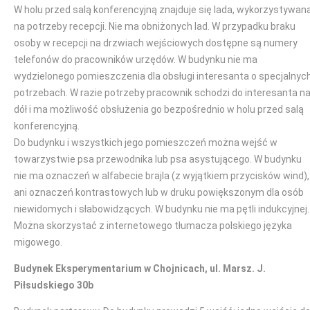
W holu przed salą konferencyjną znajduje się lada, wykorzystywan
na potrzeby recepcji. Nie ma obniżonych lad. W przypadku braku
osoby w recepcji na drzwiach wejściowych dostępne są numery
telefonów do pracowników urzędów. W budynku nie ma
wydzielonego pomieszczenia dla obsługi interesanta o specjalnyc
potrzebach. W razie potrzeby pracownik schodzi do interesanta n
dół i ma możliwość obsłużenia go bezpośrednio w holu przed salą
konferencyjną.
Do budynku i wszystkich jego pomieszczeń można wejść w
towarzystwie psa przewodnika lub psa asystującego. W budynku
nie ma oznaczeń w alfabecie brajla (z wyjątkiem przycisków wind),
ani oznaczeń kontrastowych lub w druku powiększonym dla osób
niewidomych i słabowidzących. W budynku nie ma pętli indukcyjnej.
Można skorzystać z internetowego tłumacza polskiego języka
migowego.
Budynek Eksperymentarium w Chojnicach, ul. Marsz. J.
Piłsudskiego 30b