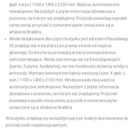
głęb. x wys.) 1100 x 1400 x 2150 mm. Wejście automatyczne
teleskopowe. Na każdym z pięter informacja dźwiękowa o
poziomie, na którym się znajdujemy. Przyciski posiadają wypukłe
oznaczenia, przyciski z numerami pięter oznaczone są w
alfabecie Braille’a.
Winda dedykowana dla części budynku pod adresem Piłsudskieg
30 znajduje się w korytarzy po prawej stronie od wejścia
głównego. Do korytarza prowadzą drzwi przeciwpożarowe,
samozamykające. Winda zatrzymuje się na 8 kondygnacjach
(parter, 3 piętra, 4 półpiętra), nie ma możliwości dotarcia windą n
antresolę. Wymiary wewnętrzne kabiny wynoszą (szer. X głęb. x
wys.) 1100 x 1400 x 2150 mm. Winda posiada dwa wejścia
automatyczne teleskopowe. Na każdym z pięter informacja
dźwiękowa o poziomie, na którym się znajdujemy. Przyciski
posiadają wypukłe oznaczenia, przyciski z numerami pięter
oznaczone są w alfabecie Braille’a.
W budynku znajdują się na każdym piętrze toalety dostosowane d
potrzeb osób niepełnosprawnych.