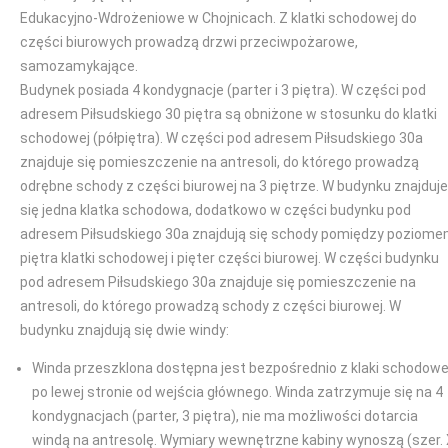
Edukacyjno-Wdrożeniowe w Chojnicach. Z klatki schodowej do
części biurowych prowadzą drzwi przeciwpożarowe,
samozamykające.
Budynek posiada 4 kondygnacje (parter i 3 piętra). W części pod
adresem Piłsudskiego 30 piętra są obniżone w stosunku do klatki
schodowej (półpiętra). W części pod adresem Piłsudskiego 30a
znajduje się pomieszczenie na antresoli, do którego prowadzą
odrębne schody z części biurowej na 3 piętrze. W budynku znajduje
się jedna klatka schodowa, dodatkowo w części budynku pod
adresem Piłsudskiego 30a znajdują się schody pomiędzy poziom
piętra klatki schodowej i pięter części biurowej. W części budynku
pod adresem Piłsudskiego 30a znajduje się pomieszczenie na
antresoli, do którego prowadzą schody z części biurowej. W
budynku znajdują się dwie windy:
Winda przeszklona dostępna jest bezpośrednio z klaki schodowe
po lewej stronie od wejścia głównego. Winda zatrzymuje się na 4
kondygnacjach (parter, 3 piętra), nie ma możliwości dotarcia
windą na antresolę. Wymiary wewnętrzne kabiny wynoszą (szer.