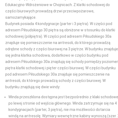
Edukacyjno-Wdrożeniowe w Chojnicach. Z klatki schodowej do
części biurowych prowadzą drzwi przeciwpożarowe,
samozamykające.
Budynek posiada 4 kondygnacje (parter i 3 piętra). W części pod
adresem Piłsudskiego 30 piętra są obniżone w stosunku do klatki
schodowej (półpiętra). W części pod adresem Piłsudskiego 30a
znajduje się pomieszczenie na antresoli, do którego prowadzą
odrębne schody z części biurowej na 3 piętrze. W budynku znajduje
się jedna klatka schodowa, dodatkowo w części budynku pod
adresem Piłsudskiego 30a znajdują się schody pomiędzy poziom
piętra klatki schodowej i pięter części biurowej. W części budynku
pod adresem Piłsudskiego 30a znajduje się pomieszczenie na
antresoli, do którego prowadzą schody z części biurowej. W
budynku znajdują się dwie windy:
Winda przeszklona dostępna jest bezpośrednio z klaki schodowe
po lewej stronie od wejścia głównego. Winda zatrzymuje się na 4
kondygnacjach (parter, 3 piętra), nie ma możliwości dotarcia
windą na antresolę. Wymiary wewnętrzne kabiny wynoszą (szer.