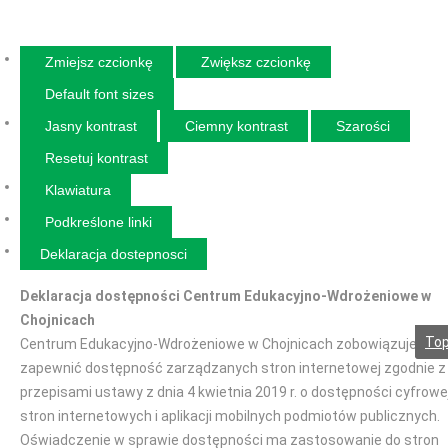
Zmiejsz czcionkę
Zwiększ czcionkę
Default font sizes
Jasny kontrast
Ciemny kontrast
Szarości
Resetuj kontrast
Klawiatura
Podkreślone linki
Deklaracja dostepnosci
Deklaracja dostępności Centrum Edukacyjno-Wdrożeniowe w
Chojnicach
To
Centrum Edukacyjno-Wdrożeniowe w Chojnicach zobowiązuje się
zapewnić dostępność zarządzanych stron internetowej zgodnie z
przepisami ustawy z dnia 4 kwietnia 2019 r. o dostępności cyfrowe
stron internetowych i aplikacji mobilnych podmiotów publicznych.
Oświadczenie w sprawie dostępności ma zastosowanie do stron