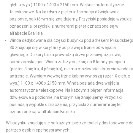
głęb. x wys.) 1100 x 1400 x 2150 mm. Wejście automatyczne
teleskopowe. Na każdym z pięter informacja dźwiękowa o
poziomie, na którym się znajdujemy. Przyciski posiadają wypukłe
oznaczenia, przyciski z numerami pięter oznaczone są w
alfabecie Braille’a.
Winda dedykowana dla części budynku pod adresem Piłsudskieg
30 znajduje się w korytarzy po prawej stronie od wejścia
głównego. Do korytarza prowadzą drzwi przeciwpożarowe,
samozamykające. Winda zatrzymuje się na 8 kondygnacjach
(parter, 3 piętra, 4 półpiętra), nie ma możliwości dotarcia windą n
antresolę. Wymiary wewnętrzne kabiny wynoszą (szer. X głęb. x
wys.) 1100 x 1400 x 2150 mm. Winda posiada dwa wejścia
automatyczne teleskopowe. Na każdym z pięter informacja
dźwiękowa o poziomie, na którym się znajdujemy. Przyciski
posiadają wypukłe oznaczenia, przyciski z numerami pięter
oznaczone są w alfabecie Braille’a.
W budynku znajdują się na każdym piętrze toalety dostosowane d
potrzeb osób niepełnosprawnych.