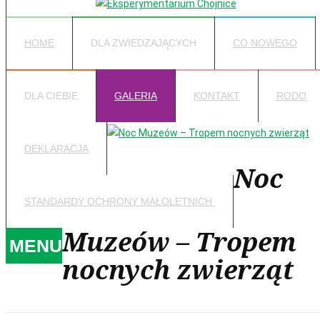
HOME
DLA ZWIEDZAJĄCYCH
CO NOWEGO
DLA CIEBIE
GALERIA
KONTAKT
RODO
DEKLARACJA
Noc
STANDARDY OCHRONY MAŁOLETNICH
Muzeów – Tropem
MENU
nocnych zwierząt