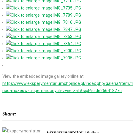
View the embedded image gallery online at:
https://www.eksperymentariumchojnice.pl/index.php/galeria/item/
noc-muzeow-tropem-nocnych-zwierzat#sigProIde26641827c
Share:
Eksperymentator
| Author