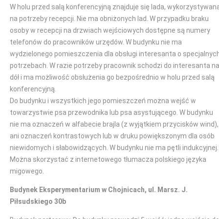
W holu przed salą konferencyjną znajduje się lada, wykorzystywan
na potrzeby recepcji. Nie ma obniżonych lad. W przypadku braku
osoby w recepcji na drzwiach wejściowych dostępne są numery
telefonów do pracowników urzędów. W budynku nie ma
wydzielonego pomieszczenia dla obsługi interesanta o specjalnyc
potrzebach. W razie potrzeby pracownik schodzi do interesanta n
dół i ma możliwość obsłużenia go bezpośrednio w holu przed salą
konferencyjną.
Do budynku i wszystkich jego pomieszczeń można wejść w
towarzystwie psa przewodnika lub psa asystującego. W budynku
nie ma oznaczeń w alfabecie brajla (z wyjątkiem przycisków wind),
ani oznaczeń kontrastowych lub w druku powiększonym dla osób
niewidomych i słabowidzących. W budynku nie ma pętli indukcyjnej.
Można skorzystać z internetowego tłumacza polskiego języka
migowego.
Budynek Eksperymentarium w Chojnicach, ul. Marsz. J.
Piłsudskiego 30b