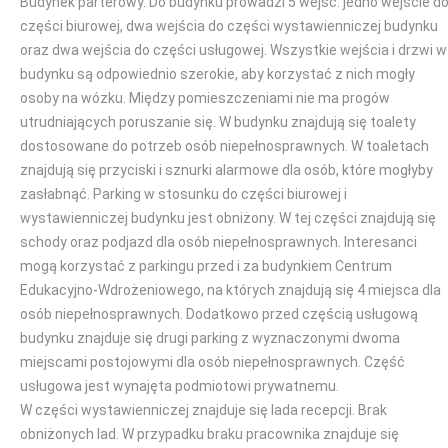
Budynek parterowy. Do budynku prowadzi 5 wejść: jedno wejście d
części biurowej, dwa wejścia do części wystawienniczej budynku
oraz dwa wejścia do części usługowej. Wszystkie wejścia i drzwi w
budynku są odpowiednio szerokie, aby korzystać z nich mogły
osoby na wózku. Między pomieszczeniami nie ma progów
utrudniających poruszanie się. W budynku znajdują się toalety
dostosowane do potrzeb osób niepełnosprawnych. W toaletach
znajdują się przyciski i sznurki alarmowe dla osób, które mogłyby
zasłabnąć. Parking w stosunku do części biurowej i
wystawienniczej budynku jest obniżony. W tej części znajdują się
schody oraz podjazd dla osób niepełnosprawnych. Interesanci
mogą korzystać z parkingu przed i za budynkiem Centrum
Edukacyjno-Wdrożeniowego, na których znajdują się 4 miejsca dla
osób niepełnosprawnych. Dodatkowo przed częścią usługową
budynku znajduje się drugi parking z wyznaczonymi dwoma
miejscami postojowymi dla osób niepełnosprawnych. Część
usługowa jest wynajęta podmiotowi prywatnemu.
W części wystawienniczej znajduje się lada recepcji. Brak
obniżonych lad. W przypadku braku pracownika znajduje się