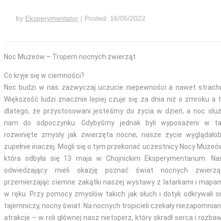
by
Eksperymentator
Posted: 16/05/2022
Noc Muzeów – Tropem nocnych zwierząt
Co kryje się w ciemności?
Noc budzi w nas zazwyczaj uczucie niepewności a nawet strach
Większość ludzi znacznie lepiej czuje się za dnia niż o zmroku a 
dlatego, że przystosowani jesteśmy do życia w dzień, a noc słu
nam do odpoczynku. Gdybyśmy jednak byli wyposażeni w ta
rozwinięte zmysły jak zwierzęta nocne, nasze życie wyglądało
zupełnie inaczej. Mogli się o tym przekonać uczestnicy Nocy Muzeó
która odbyła się 13 maja w Chojnickim Eksperymentarium. Na
odwiedzający mieli okazję poznać świat nocnych zwierząt
przemierzając ciemne zakątki naszej wystawy z latarkami i mapa
w ręku. Przy pomocy zmysłów takich jak słuch i dotyk odkrywali o
tajemniczy, nocny świat. Na nocnych tropicieli czekały niezapomnia
atrakcje – w roli głównej nasz nietoperz, który skradł serca i rozbaw