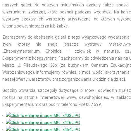
naszych gości. Na naszych milusińskich czekały także opaski
wizerunkami zwierząt, które poznali podczas wędrówki. Na koni
wyprawy czekały ich warsztaty artystyczne, na których wykona
własną sowę, nietoperza lub żabkę.
Zapraszamy do obejrzenia galerii z tego wyjątkowego wydarzenia
tych, którzy nie znają jeszcze wystawy interaktywne
„Eksperymentarium. Chojnice – człowiek w naturze, czyl
Eksperyment z koegzystencji” zachęcamy do odwiedzenia nas na u
Marsz. J. Piłsudskiego 30b (za budynkiem Centrum Edukacyjn
Wdrożeniowego). Informujemy również o możliwości skorzystania
naszej oferty warsztatów oraz zorganizowania urodzin dla dzieci.
Godziny otwarcia, szczegóły dotyczące biletów i odwiedzin znale
można na stronie internetowej: www. cewchojnice.eu, w zakład
Eksperymentarium oraz pod nr telefonu 739 007 599.