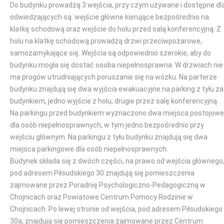
Do budynku prowadzą 3 wejścia, przy czym używane i dostępne dl
odwiedzających są: wejście główne kierujące bezpośrednio na
klatkę schodową oraz wejście do holu przed salą konferencyjną. Z
holu na klatkę schodową prowadzą drzwi przeciwpożarowe,
samozamykające się. Wejścia są odpowiednio szerokie, aby do
budynku mogła się dostać osoba niepełnosprawna. W drzwiach nie
ma progów utrudniających poruszanie się na wózku. Na parterze
budynku znajdują się dwa wyjścia ewakuacyjne na parking z tyłu za
budynkiem, jedno wyjście z holu, drugie przez salę konferencyjną.
Na parkingu przed budynkiem wyznaczono dwa miejsca postojowe
dla osób niepełnosprawnych, w tym jedno bezpośrednio przy
wejściu głównym. Na parkingu z tyłu budynku znajdują się dwa
miejsca parkingowe dla osób niepełnosprawnych.
Budynek składa się z dwóch części, na prawo od wejścia głównego
pod adresem Piłsudskiego 30 znajdują się pomieszczenia
zajmowane przez Poradnię Psychologiczno-Pedagogiczną w
Chojnicach oraz Powiatowe Centrum Pomocy Rodzinie w
Chojnicach. Po lewej stronie od wejścia, pod adresem Piłsudskiego
30a, znajdują się pomieszczenia zajmowane przez Centrum