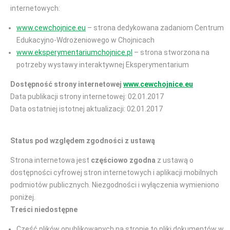
internetowych:
www.cewchojnice.eu
– strona dedykowana zadaniom Centrum
Edukacyjno-Wdrożeniowego w Chojnicach
www.eksperymentariumchojnice.pl
– strona stworzona na
potrzeby wystawy interaktywnej Eksperymentarium
Dostępność strony internetowej
www.cewchojnice.eu
Data publikacji strony internetowej: 02.01.2017
Data ostatniej istotnej aktualizacji: 02.01.2017
Status pod względem zgodności z ustawą
Strona internetowa jest
częściowo zgodna
z ustawą o
dostępności cyfrowej stron internetowych i aplikacji mobilnych
podmiotów publicznych. Niezgodności i wyłączenia wymieniono
poniżej.
Treści niedostępne
Część plików opublikowanych na stronie to pliki dokumentów w